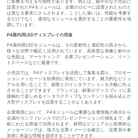
に影響を与える可能性があります。例えば、賑やかな小売店に
設置されたP4モジュールは、企業のロビーに設置されたものと
は異なる要求にさらされます。こうした違いは、性能を考慮す
るだけでなく、適切なモジュールを選択することの重要性を強
調しています。
P4屋内用LEDディスプレイの用途
P4屋内用LEDモジュールは、その柔軟性と適応性の高さから、
様々な分野で幅広く活用されています。高画質な画像と鮮やか
な色彩は、マーケティング、企業プレゼンテーション、イベン
トスペースなどに最適です。
小売店では、P4ディスプレイを活用して集客を図り、プロモー
ションメッセージを効果的に発信しています。魅力的なビジュ
アルを用いることで、顧客とのインタラクションを大幅に向上
させることができます。ブランドは、顧客がディスプレイに直
接触れて楽しめるインタラクティブなコンテンツを組み込んだ
大型ディスプレイを設置することがよくあります。
企業環境において、P4モジュールは重要な企業情報の表示から
会議やカンファレンスでのプレゼンテーションの強化まで、多
岐にわたる用途で活用されます。鮮明なビジュアルと効果的な
メッセージングは​​、強力な企業イメージを確立し、従業員や参
加者に有益な情報を提供することができます。