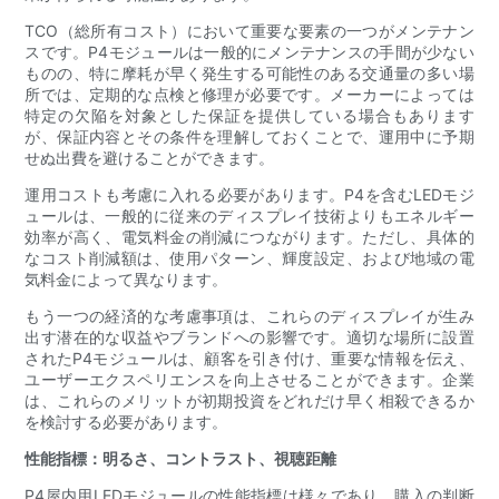
TCO（総所有コスト）において重要な要素の一つがメンテナン
スです。P4モジュールは一般的にメンテナンスの手間が少ない
ものの、特に摩耗が早く発生する可能性のある交通量の多い場
所では、定期的な点検と修理が必要です。メーカーによっては
特定の欠陥を対象とした保証を提供している場合もあります
が、保証内容とその条件を理解しておくことで、運用中に予期
せぬ出費を避けることができます。
運用コストも考慮に入れる必要があります。P4を含むLEDモジ
ュールは、一般的に従来のディスプレイ技術よりもエネルギー
効率が高く、電気料金の削減につながります。ただし、具体的
なコスト削減額は、使用パターン、輝度設定、および地域の電
気料金によって異なります。
もう一つの経済的な考慮事項は、これらのディスプレイが生み
出す潜在的な収益やブランドへの影響です。適切な場所に設置
されたP4モジュールは、顧客を引き付け、重要な情報を伝え、
ユーザーエクスペリエンスを向上させることができます。企業
は、これらのメリットが初期投資をどれだけ早く相殺できるか
を検討する必要があります。
性能指標：明るさ、コントラスト、視聴距離
P4屋内用LEDモジュールの性能指標は様々であり、購入の判断