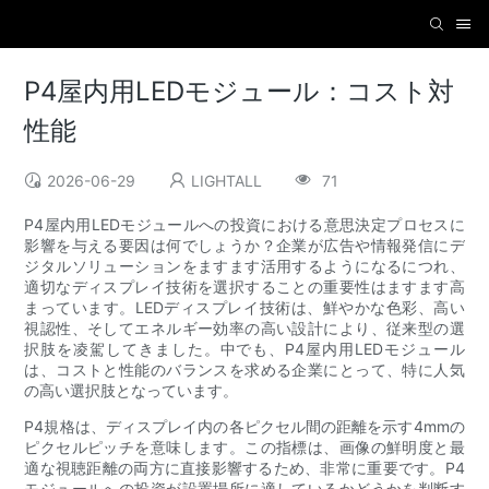
P4屋内用LEDモジュール：コスト対
性能
2026-06-29
LIGHTALL
71
P4屋内用LEDモジュールへの投資における意思決定プロセスに
影響を与える要因は何でしょうか？企業が広告や情報発信にデ
ジタルソリューションをますます活用するようになるにつれ、
適切なディスプレイ技術を選択することの重要性はますます高
まっています。LEDディスプレイ技術は、鮮やかな色彩、高い
視認性、そしてエネルギー効率の高い設計により、従来型の選
択肢を凌駕してきました。中でも、P4屋内用LEDモジュール
は、コストと性能のバランスを求める企業にとって、特に人気
の高い選択肢となっています。
P4規格は、ディスプレイ内の各ピクセル間の距離を示す4mmの
ピクセルピッチを意味します。この指標は、画像の鮮明度と最
適な視聴距離の両方に直接影響するため、非常に重要です。P4
モジュールへの投資が設置場所に適しているかどうかを判断す