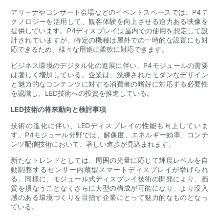
アリーナやコンサート会場などのイベントスペースでは、P4テ
クノロジーを活用して、観客体験を向上させる迫力ある映像を
提供しています。P4ディスプレイは屋内での使用を想定して設
計されていますが、特定の機種は屋外での一時的な設置にも対
応できるため、様々な用途に柔軟に対応できます。
ビジネス環境のデジタル化の進展に伴い、P4モジュールの需要
は著しく増加している。企業は、洗練されたモダンなデザイン
と魅力的なコンテンツに対する消費者の嗜好に対応する必要性
を認識し、LED技術への投資を推進している。
LED技術の将来動向と検討事項
技術の進化に伴い、LEDディスプレイの性能も向上していま
す。P4モジュール分野では、解像度、エネルギー効率、コンテ
ンツ配信技術において、著しい進歩が見込まれます。
新たなトレンドとしては、周囲の光量に応じて輝度レベルを自
動調整するセンサー内蔵型スマートディスプレイが挙げられ
る。同様に、モジュール式ディスプレイ技術の開発により、画
質を損なうことなくさらに大型の構成が可能になり、より没入
感のある環境づくりを目指す企業にとって魅力的なものとなっ
ている。