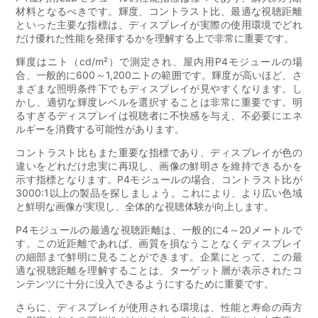
材料となるべきです。輝度、コントラスト比、最適な視聴距離
といった主要な指標は、ディスプレイが実際の使用環境でどれ
だけ優れた性能を発揮するかを理解する上で非常に重要です。
輝度はニト（cd/m²）で測定され、屋内用P4モジュールの場
合、一般的に600～1,200ニトの範囲です。輝度が高いほど、さ
まざまな照明条件下でもディスプレイが見やすくなります。し
かし、適切な輝度レベルを選択することは非常に重要です。明
るすぎるディスプレイは視聴者に不快感を与え、不必要にエネ
ルギーを消費する可能性があります。
コントラスト比もまた重要な指標であり、ディスプレイが色の
違いをどれだけ忠実に再現し、画像の鮮明さを維持できるかを
示す指標となります。P4モジュールの場合、コントラスト比が
3000:1以上の製品を探しましょう。これにより、より広い色域
と鮮明な画像が実現し、全体的な視聴体験が向上します。
P4モジュールの最適な視聴距離は、一般的に4～20メートルで
す。この近距離であれば、画質を損なうことなくディスプレイ
の細部まで鮮明に見ることができます。企業にとって、この最
適な視聴距離を理解することは、ターゲット層が表示されたコ
ンテンツに十分に没入できるようにするために重要です。
さらに、ディスプレイが使用される環境は、性能と寿命の両方