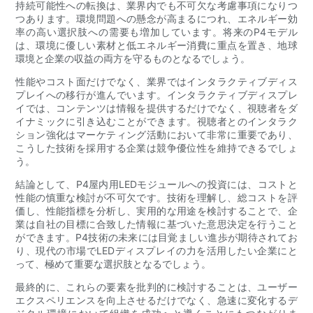
持続可能性への転換は、業界内でも不可欠な考慮事項になりつ
つあります。環境問題への懸念が高まるにつれ、エネルギー効
率の高い選択肢への需要も増加しています。将来のP4モデル
は、環境に優しい素材と低エネルギー消費に重点を置き、地球
環境と企業の収益の両方を守るものとなるでしょう。
性能やコスト面だけでなく、業界ではインタラクティブディス
プレイへの移行が進んでいます。インタラクティブディスプレ
イでは、コンテンツは情報を提供するだけでなく、視聴者をダ
イナミックに引き込むことができます。視聴者とのインタラク
ション強化はマーケティング活動において非常に重要であり、
こうした技術を採用する企業は競争優位性を維持できるでしょ
う。
結論として、P4屋内用LEDモジュールへの投資には、コストと
性能の慎重な検討が不可欠です。技術を理解し、総コストを評
価し、性能指標を分析し、実用的な用途を検討することで、企
業は自社の目標に合致した情報に基づいた意思決定を行うこと
ができます。P4技術の未来には目覚ましい進歩が期待されてお
り、現代の市場でLEDディスプレイの力を活用したい企業にと
って、極めて重要な選択肢となるでしょう。
最終的に、これらの要素を批判的に検討することは、ユーザー
エクスペリエンスを向上させるだけでなく、急速に変化するデ