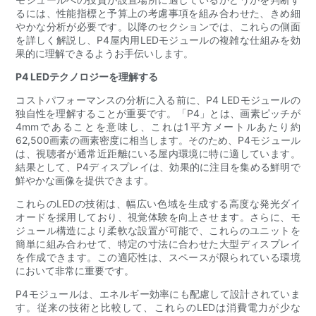
るには、性能指標と予算上の考慮事項を組み合わせた、きめ細
やかな分析が必要です。以降のセクションでは、これらの側面
を詳しく解説し、P4屋内用LEDモジュールの複雑な仕組みを効
果的に理解できるようお手伝いします。
P4 LEDテクノロジーを理解する
コストパフォーマンスの分析に入る前に、P4 LEDモジュールの
独自性を理解することが重要です。「P4」とは、画素ピッチが
4mmであることを意味し、これは1平方メートルあたり約
62,500画素の画素密度に相当します。そのため、P4モジュール
は、視聴者が通常近距離にいる屋内環境に特に適しています。
結果として、P4ディスプレイは、効果的に注目を集める鮮明で
鮮やかな画像を提供できます。
これらのLEDの技術は、幅広い色域を生成する高度な発光ダイ
オードを採用しており、視覚体験を向上させます。さらに、モ
ジュール構造により柔軟な設置が可能で、これらのユニットを
簡単に組み合わせて、特定の寸法に合わせた大型ディスプレイ
を作成できます。この適応性は、スペースが限られている環境
において非常に重要です。
P4モジュールは、エネルギー効率にも配慮して設計されていま
す。従来の技術と比較して、これらのLEDは消費電力が少な