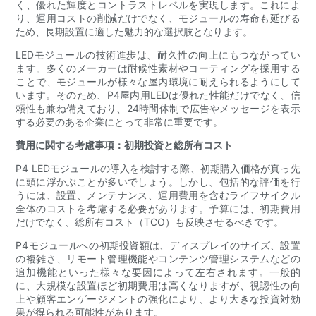
く、優れた輝度とコントラストレベルを実現します。これによ
り、運用コストの削減だけでなく、モジュールの寿命も延びる
ため、長期設置に適した魅力的な選択肢となります。
LEDモジュールの技術進歩は、耐久性の向上にもつながってい
ます。多くのメーカーは耐候性素材やコーティングを採用する
ことで、モジュールが様々な屋内環境に耐えられるようにして
います。そのため、P4屋内用LEDは優れた性能だけでなく、信
頼性も兼ね備えており、24時間体制で広告やメッセージを表示
する必要のある企業にとって非常に重要です。
費用に関する考慮事項：初期投資と総所有コスト
P4 LEDモジュールの導入を検討する際、初期購入価格が真っ先
に頭に浮かぶことが多いでしょう。しかし、包括的な評価を行
うには、設置、メンテナンス、運用費用を含むライフサイクル
全体のコストを考慮する必要があります。予算には、初期費用
だけでなく、総所有コスト（TCO）も反映させるべきです。
P4モジュールへの初期投資額は、ディスプレイのサイズ、設置
の複雑さ、リモート管理機能やコンテンツ管理システムなどの
追加機能といった様々な要因によって左右されます。一般的
に、大規模な設置ほど初期費用は高くなりますが、視認性の向
上や顧客エンゲージメントの強化により、より大きな投資対効
果が得られる可能性があります。