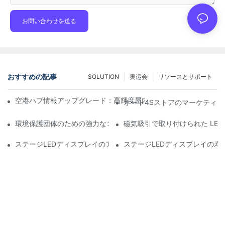
お問い合わせを送る
おすすめの記事
SOLUTION
奥运会
リソースとサポート
空港ハブ情報アップグレード：高輝度屋内LEDスクリーン向け飛
オート4Sストアのマーケティン
環境保護団体のための強力なコミュニケーションツール：ダイナ
磁気吸引で取り付けられた LE
ステージLEDディスプレイのアフターサービスの重要性と安全対策
ステージLEDディスプレイの