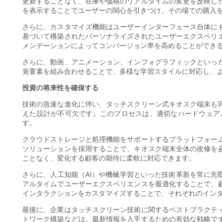
更新することなく、在庫や価格のリアルタイムの変更を反映し
を表示することでユーザーの関心を引きつけ、その場での購入
さらに、カスタマイズ機能はユーザーインターフェース自体に
基づいて構築されたパーソナライズされたユーザーエクスペリ
メンデーションによってコンバージョン率を高めることができ
さらに、動画、アニメーション、インフォグラフィックといっ
覚要素を組み合わせることで、多様な学習スタイルに対応し、
投資の将来性を確保する
技術の急速な進化に伴い、タッチスクリーン式キオスク端末も
えた設計が不可欠です。このプロセスは、適切なハードウェア
す。
クラウドストレージと処理機能をサポートするプラットフォー
ソリューションを採用することで、キオスク端末全体の改修を
ことなく、変化する顧客の期待に柔軟に対応できます。
さらに、人工知能（AI）や機械学習といった技術革新を常に先
アルタイムでユーザーエクスペリエンスを最適化することで、
インタラクションをカスタマイズすることで、それぞれのイン
最後に、企業はタッチスクリーン技術に関するベストプラクテ
トワーク構築などは、最新情報を入手するための有効な戦略で