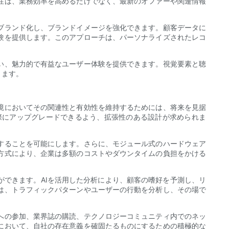
性は、業務効率を高めるだけでなく、最新のオファーや関連情報
ブランド化し、ブランドイメージを強化できます。顧客データに
験を提供します。このアプローチは、パーソナライズされたレコ
い、魅力的で有益なユーザー体験を提供できます。視覚要素と聴
ります。
境においてその関連性と有効性を維持するためには、将来を見据
際にアップグレードできるよう、拡張性のある設計が求められま
することを可能にします。さらに、モジュール式のハードウェア
方式により、企業は多額のコストやダウンタイムの負担をかける
ができます。AIを活用した分析により、顧客の嗜好を予測し、リ
は、トラフィックパターンやユーザーの行動を分析し、その場で
への参加、業界誌の購読、テクノロジーコミュニティ内でのネッ
において、自社の存在意義を確固たるものにするための積極的な