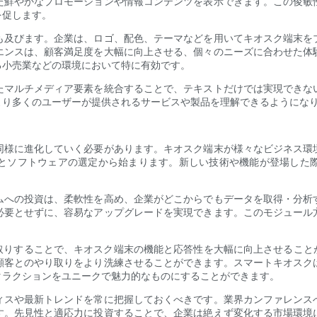
た鮮やかなプロモーションや情報コンテンツを表示できます。この俊敏
を促します。
も及びます。企業は、ロゴ、配色、テーマなどを用いてキオスク端末を
エンスは、顧客満足度を大幅に向上させる、個々のニーズに合わせた体
る小売業などの環境において特に有効です。
たマルチメディア要素を統合することで、テキストだけでは実現できな
より多くのユーザーが提供されるサービスや製品を理解できるようにな
同様に進化していく必要があります。キオスク端末が様々なビジネス環
とソフトウェアの選定から始まります。新しい技術や機能が登場した
ムへの投資は、柔軟性を高め、企業がどこからでもデータを取得・分析
必要とせずに、容易なアップグレードを実現できます。このモジュール
取りすることで、キオスク端末の機能と応答性を大幅に向上させること
顧客とのやり取りをより洗練させることができます。スマートキオスク
タラクションをユニークで魅力的なものにすることができます。
ィスや最新トレンドを常に把握しておくべきです。業界カンファレンス
す。先見性と適応力に投資することで、企業は絶えず変化する市場環境