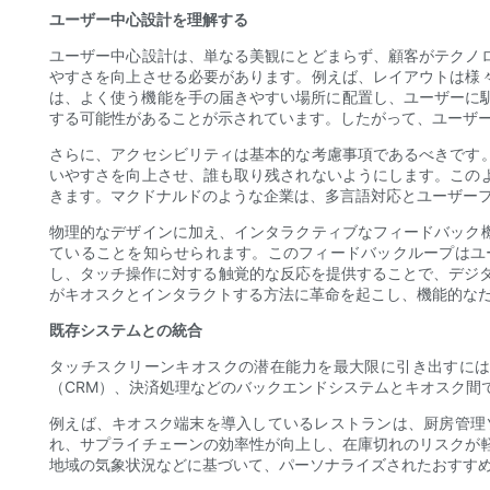
ユーザー中心設計を理解する
ユーザー中心設計は、単なる美観にとどまらず、顧客がテクノ
やすさを向上させる必要があります。例えば、レイアウトは様
は、よく使う機能を手の届きやすい場所に配置し、ユーザーに
する可能性があることが示されています。したがって、ユーザ
さらに、アクセシビリティは基本的な考慮事項であるべきです
いやすさを向上させ、誰も取り残されないようにします。この
きます。マクドナルドのような企業は、多言語対応とユーザー
物理的なデザインに加え、インタラクティブなフィードバック
ていることを知らせられます。このフィードバックループはユ
し、タッチ操作に対する触覚的な反応を提供することで、デジ
がキオスクとインタラクトする方法に革命を起こし、機能的な
既存システムとの統合
タッチスクリーンキオスクの潜在能力を最大限に引き出すに
（CRM）、決済処理などのバックエンドシステムとキオスク間
例えば、キオスク端末を導入しているレストランは、厨房管理
れ、サプライチェーンの効率性が向上し、在庫切れのリスクが
地域の気象状況などに基づいて、パーソナライズされたおすす