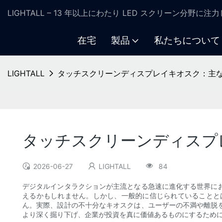
LIGHTALL – 13 年以上にわたり LED スクリーン分野に
在宅
製品
私たちについて
LIGHTALL
タッチスクリーンディスプレイキオスク：主
タッチスクリーンディスプ
2026-06-27
LIGHTALL
84
デジタルインタラクションが主流となる急速に進化する世界に
えるかもしれません。しかし、一般的に信じられていることと
ん。実際、設計の不十分なキオスクは、ユーザーの不満や離脱
より深く掘り下げ、企業が投資を真に価値あるものにするため