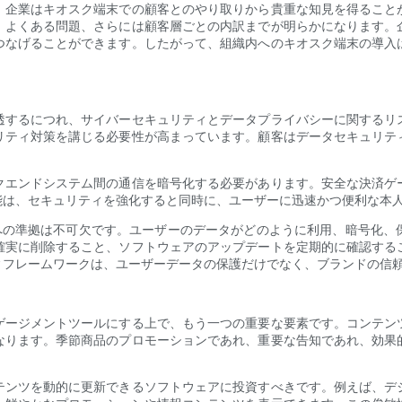
、企業はキオスク端末での顧客とのやり取りから貴重な知見を得ること
、よくある問題、さらには顧客層ごとの内訳までが明らかになります。
つなげることができます。したがって、組織内へのキオスク端末の導入
透するにつれ、サイバーセキュリティとデータプライバシーに関するリ
リティ対策を講じる必要性が高まっています。顧客はデータセキュリテ
。
クエンドシステム間の通信を暗号化する必要があります。安全な決済ゲ
能は、セキュリティを強化すると同時に、ユーザーに迅速かつ便利な本
制への準拠は不可欠です。ユーザーのデータがどのように利用、暗号化、
確実に削除すること、ソフトウェアのアップデートを定期的に確認する
ィフレームワークは、ユーザーデータの保護だけでなく、ブランドの信
ゲージメントツールにする上で、もう一つの重要な要素です。コンテン
なります。季節商品のプロモーションであれ、重要な告知であれ、効果
テンツを動的に更新できるソフトウェアに投資すべきです。例えば、デ