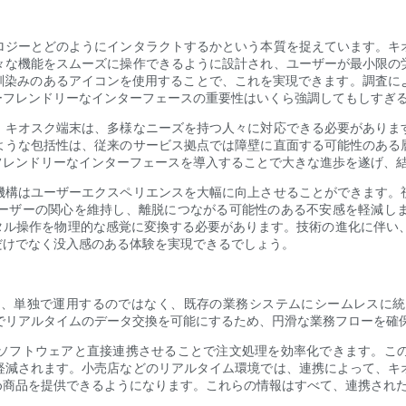
ロジーとどのようにインタラクトするかという本質を捉えています。キ
々な機能をスムーズに操作できるように設計され、ユーザーが最小限の
馴染みのあるアイコンを使用することで、これを実現できます。調査によ
ーフレンドリーなインターフェースの重要性はいくら強調してもしすぎ
。キオスク端末は、多様なニーズを持つ人々に対応できる必要がありま
ような包括性は、従来のサービス拠点では障壁に直面する可能性のある
フレンドリーなインターフェースを導入することで大きな進歩を遂げ、
機構はユーザーエクスペリエンスを大幅に向上させることができます。
ーザーの関心を維持し、離脱につながる可能性のある不安感を軽減し
タル操作を物理的な感覚に変換する必要があります。技術の進化に伴い、
だけでなく没入感のある体験を実現できるでしょう。
は、単独で運用するのではなく、既存の業務システムにシームレスに統
でリアルタイムのデータ交換を可能にするため、円滑な業務フローを確
ソフトウェアと直接連携させることで注文処理を効率化できます。こ
軽減されます。小売店などのリアルタイム環境では、連携によって、キ
め商品を提供できるようになります。これらの情報はすべて、連携され