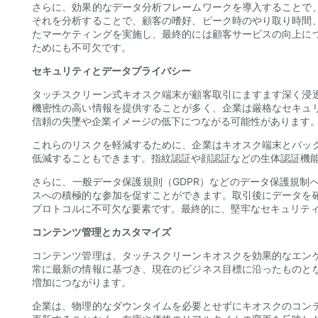
さらに、効果的なデータ分析フレームワークを導入することで
それを分析することで、顧客の嗜好、ピーク時のやり取り時間
たマーケティングを実施し、最終的には顧客サービスの向上に
ためにも不可欠です。
セキュリティとデータプライバシー
タッチスクリーン式キオスク端末が顧客取引にますます深く浸
機密性の高い情報を提供することが多く、企業は厳格なセキュ
信頼の失墜や企業イメージの低下につながる可能性があります
これらのリスクを軽減するために、企業はキオスク端末とバッ
低減することもできます。指紋認証や顔認証などの生体認証機
さらに、一般データ保護規則（GDPR）などのデータ保護規
スへの積極的な参加を促すことができます。取引後にデータを
プロトコルに不可欠な要素です。最終的に、堅牢なセキュリテ
コンテンツ管理とカスタマイズ
コンテンツ管理は、タッチスクリーンキオスクを効果的なエン
常に最新の情報に基づき、現在のビジネス目標に沿ったものと
増加につながります。
企業は、物理的なダウンタイムを必要とせずにキオスクのコン