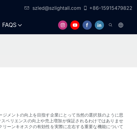
szled@szlightall.com
+86-15915479822
FAQS
ージメントの向上を目指す企業にとって当然の選択肢のように思
クスペリエンスの向上や売上増加が保証されるわけではありませ
クリーンキオスクの有効性を実際に左右する重要な機能について