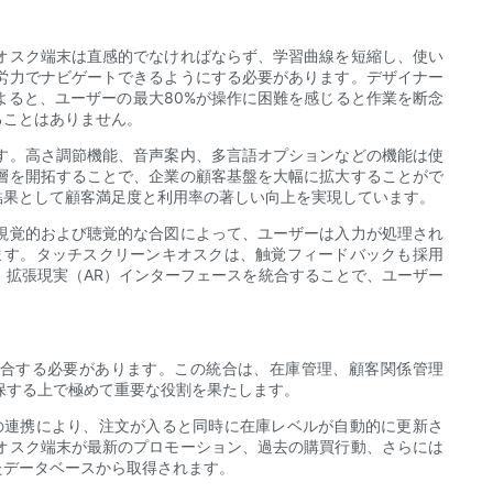
オスク端末は直感的でなければならず、学習曲線を短縮し、使い
労力でナビゲートできるようにする必要があります。デザイナー
ると、ユーザーの最大80%が操作に困難を感じると作業を断念
ることはありません。
す。高さ調節機能、音声案内、多言語オプションなどの機能は使
層を開拓することで、企業の顧客基盤を大幅に拡大することがで
結果として顧客満足度と利用率の著しい向上を実現しています。
視覚的および聴覚的な合図によって、ユーザーは入力が処理され
ます。タッチスクリーンキオスクは、触覚フィードバックも採用
拡張現実（AR）インターフェースを統合することで、ユーザー
合する必要があります。この統合は、在庫管理、顧客関係管理
保する上で極めて重要な役割を果たします。
の連携により、注文が入ると同時に在庫レベルが自動的に更新さ
オスク端末が最新のプロモーション、過去の購買行動、さらには
たデータベースから取得されます。