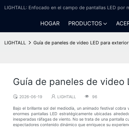
LIGHTALL: Enfocado en el campo de pantallas LED por m
HOGAR
PRODUCTOS
ACE
LIGHTALL
Guía de paneles de video LED para exterior
Guía de paneles de video 
2026-06-19
LIGHTALL
96
Bajo el brillante sol del mediodía, un animado festival cobr
enormes pantallas LED estratégicamente ubicadas alrededor 
inesperadas ráfagas de viento. No se trata de una pantalla cu
espectadores contenido dinámico que enriquece su experienc