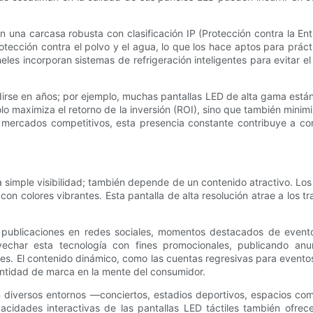
 una carcasa robusta con clasificación IP (Protección contra la Entr
rotección contra el polvo y el agua, lo que los hace aptos para prá
eles incorporan sistemas de refrigeración inteligentes para evitar 
edirse en años; por ejemplo, muchas pantallas LED de alta gama están
 maximiza el retorno de la inversión (ROI), sino que también minimiz
 mercados competitivos, esta presencia constante contribuye a cons
la simple visibilidad; también depende de un contenido atractivo. Lo
on colores vibrantes. Esta pantalla de alta resolución atrae a los
 publicaciones en redes sociales, momentos destacados de eventos
char esta tecnología con fines promocionales, publicando anu
s. El contenido dinámico, como las cuentas regresivas para eventos,
entidad de marca en la mente del consumidor.
n diversos entornos —conciertos, estadios deportivos, espacios co
acidades interactivas de las pantallas LED táctiles también ofrece