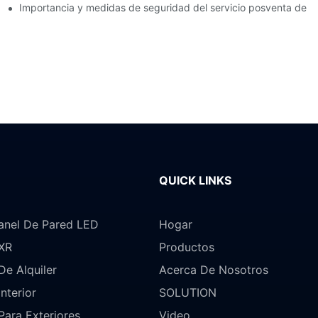
stalado mediante succión magnética?
Importancia y medidas de seguridad del servicio posventa de p
QUICK LINKS
anel De Pared LED
Hogar
 XR
Productos
De Alquiler
Acerca De Nosotros
nterior
SOLUTION
Para Exteriores
Video