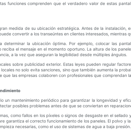
as funciones comprenden que el verdadero valor de estas pantalla
ran medida de su ubicación estratégica. Antes de la instalación, e
a puede convertir a los transeúntes en clientes interesados, mientra
a determinar la ubicación óptima. Por ejemplo, colocar las panta
o reciba el mensaje en el momento oportuno. La altura de los panele
cia, a la vez que aseguran la legibilidad desde múltiples ángulos.
les sobre publicidad exterior. Estas leyes pueden regular factores
 locales no solo evita sanciones, sino que también aumenta la proba
nte que las empresas colaboren con profesionales que comprendan la
endimiento
rio un mantenimiento periódico para garantizar la longevidad y efi
tectar posibles problemas antes de que se conviertan en reparaciones
emas, como fallos en los píxeles o signos de desgaste en el sellad
e garantiza el correcto funcionamiento de los paneles. El polvo y la su
impieza necesarias, como el uso de sistemas de agua a baja presión.