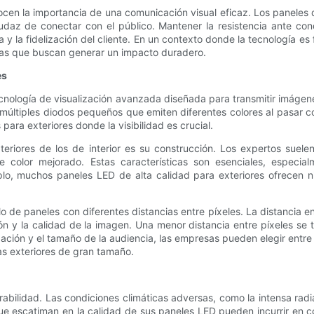
cen la importancia de una comunicación visual eficaz. Los paneles 
daz de conectar con el público. Mantener la resistencia ante condi
 y la fidelización del cliente. En un contexto donde la tecnología es
esas que buscan generar un impacto duradero.
es
ecnología de visualización avanzada diseñada para transmitir imágene
ltiples diodos pequeños que emiten diferentes colores al pasar corr
para exteriores donde la visibilidad es crucial.
teriores de los de interior es su construcción. Los expertos suele
 de color mejorado. Estas características son esenciales, espec
lo, muchos paneles LED de alta calidad para exteriores ofrecen ni
 de paneles con diferentes distancias entre píxeles. La distancia ent
ión y la calidad de la imagen. Una menor distancia entre píxeles se
ización y el tamaño de la audiencia, las empresas pueden elegir entre
as exteriores de gran tamaño.
urabilidad. Las condiciones climáticas adversas, como la intensa radi
e escatiman en la calidad de sus paneles LED pueden incurrir en co