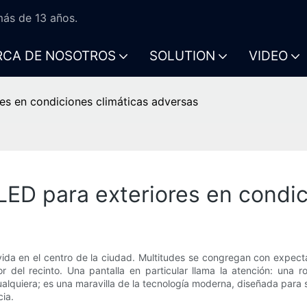
ás de 13 años.
RCA DE NOSOTROS
SOLUTION
VIDEO
es en condiciones climáticas adversas
LED para exteriores en condic
a vida en el centro de la ciudad. Multitudes se congregan con expect
del recinto. Una pantalla en particular llama la atención: una rob
alquiera; es una maravilla de la tecnología moderna, diseñada para s
ia.