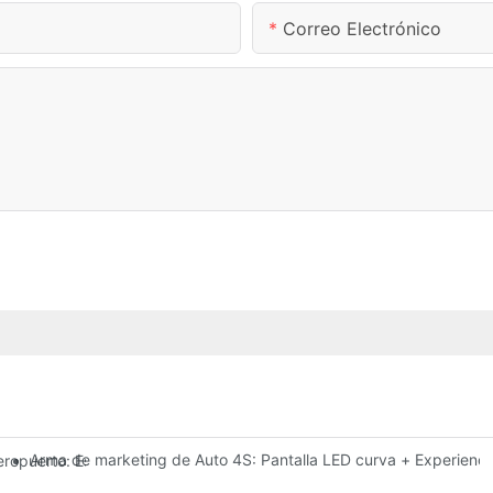
Correo Electrónico
Arma de marketing de Auto 4S: Pantalla LED curva + Experienc
eropuerto: Esquema de alerta dinámica de vuelo para pantallas LED int