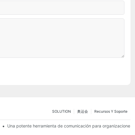
SOLUTION
奥运会
Recursos Y Soporte
ia de prueba de manejo inmersiva con tecnología de realidad aumen
Una potente herramienta de comunicación para organizaciones de
eriores de alto brillo