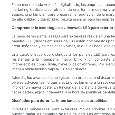
En un mundo cada vez más digitalizado, las empresas recono
marketing tradicionales, ofreciendo una forma moderna y au
equipo, sino también para preservar la reputación de la marca
de alta calidad y durabilidad resulta esencial para las empr
Comprender la tecnología de videowalls LED para exterior
La base de las pantallas LED para exteriores reside en una t
paneles LED (diodos emisores de luz) están compuestos por mú
crear imágenes y animaciones vívidas, lo que las hace ideales 
Una característica que distingue a los paneles LED para ex
resistentes a la intemperie, mayor brillo y un contraste
impredecibles como lluvia, nieve o calor extremo. Por ejemp
imagen nítida incluso bajo la luz solar directa.
Además, los avances tecnológicos han propiciado el desarrollo
píxeles adyacentes, lo que afecta directamente a la resoluc
implicar un mayor coste. En función de la distancia de visual
necesidades, algo fundamental a la hora de planificar pantall
Diseñados para durar: La importancia de la durabilidad
Invertir en paneles LED para exteriores implica priorizar la d
pueden dañar las pantallas de baja calidad. Las empresas qu