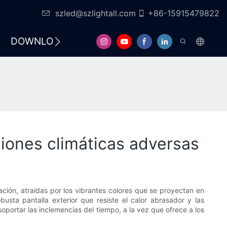
szled@szlightall.com
+86-15915479822
DOWNLOAD
FAQS
RECURSOS Y SOP
iones climáticas adversas
ación, atraídas por los vibrantes colores que se proyectan en
usta pantalla exterior que resiste el calor abrasador y las
oportar las inclemencias del tiempo, a la vez que ofrece a los