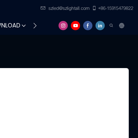
szled@szlightall.com
+86-15915479822
NLOAD
FAQS
RESSOURCES ET SOUTIEN