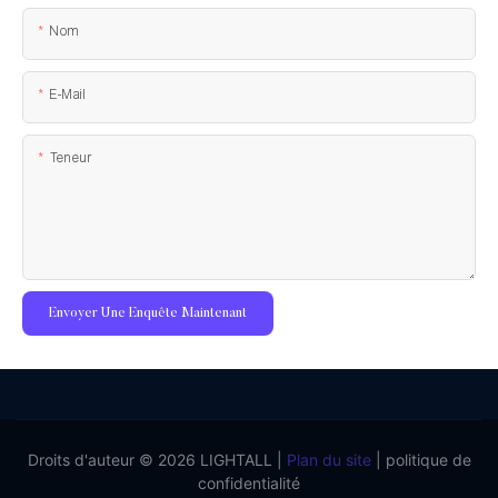
Nom
E-Mail
Teneur
Envoyer Une Enquête Maintenant
Droits d'auteur © 2026 LIGHTALL |
Plan du site
|
politique de
confidentialité