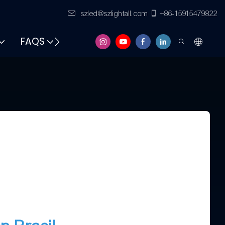
szled@szlightall.com
+86-15915479822
FAQS