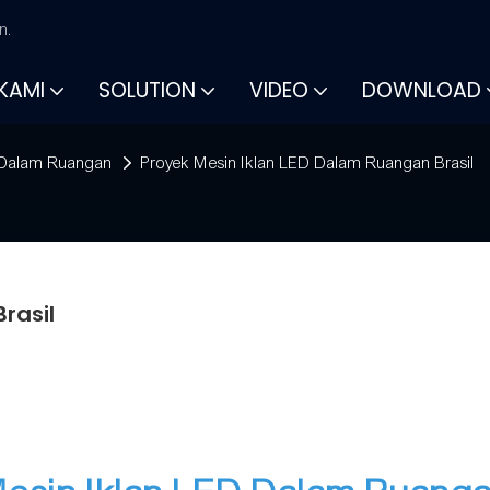
n.
KAMI
SOLUTION
VIDEO
DOWNLOAD
 Dalam Ruangan
Proyek Mesin Iklan LED Dalam Ruangan Brasil
rasil