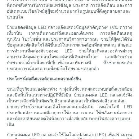
ที่ทรงพลังสำหรับการเผยแพร่ข้อมูล ประกาศ การแจ้งเตือน และการ
อัปเดตแบบเรียลไทม์สู่ผู้ชมจำนวนมากในรูปแบบที่ดึงดูดสายตาและ
น่าสนใจ
ป้ายแสดงข้อมูล LED กลางแจ้งแสดงข้อมูลสำคัญต่างๆ เช่น ตาราง
เที่ยวบิน เวลาเดินทางมาถึงและออกเดินทาง การแจ้งเตือนเหตุ
ฉุกเฉิน โปรโมชั่น และประกาศบริการสาธารณะ ช่วยให้ผู้คนได้รับ
ข้อมูลและตัดสินใจได้ดีขึ้นแม้ในสภาพแวดล้อมที่พลุกพล่าน ลักษณะ
การทำงานที่คล่องตัวของจอ LED ช่วยให้ธุรกิจและองค์กรต่างๆ
สามารถดึงดูดความสนใจของผู้คนที่เดินผ่านไปมา และมีส่วนร่วม
กับพวกเขาด้วยเนื้อหาที่เกี่ยวข้องและทันท่วงที ซึ่งช่วยยกระดับ
ประสบการณ์และความพึงพอใจโดยรวมของลูกค้า
ประโยชน์ต่อสิ่งแวดล้อมและความยั่งยืน
ขณะที่ธุรกิจและองค์กรต่าง ๆ มุ่งมั่นที่จะลดผลกระทบต่อสิ่งแวดล้อม
และยึดมั่นในแนวทางปฏิบัติที่ยั่งยืน ป้ายแสดงผล LED กลางแจ้งจึง
เป็นทางเลือกที่เป็นมิตรกับสิ่งแวดล้อมและเป็นมิตรต่อสิ่งแวดล้อม
มากกว่าป้ายโฆษณาและสื่อโฆษณาแบบดั้งเดิม เทคโนโลยี LED
ประหยัดพลังงานและมีอายุการใช้งานยาวนาน ใช้พลังงานน้อยกว่า
และต้องเปลี่ยนหลอดไฟน้อยกว่าเมื่อเทียบกับระบบไฟส่องสว่างแบบ
เดิม
ป้ายแสดงผล LED กลางแจ้งใช้ไดโอดเปล่งแสง (LED) เพื่อสร้างภาพ