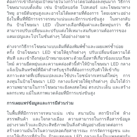
ต้องการเข้าถึงกลุ่มเป้าหมายในวงกว้างโดยไม่ต้องลงทุนมาก วิธีการ
โฆษณาแบบดั้งเดิม เช่น ป้ายบิลบอร์ด โปสเตอร์ และโฆษณาทาง
วิทยุ อาจมีต้นทุนสูงและอาจไม่ได้ผลตามที่ต้องการ โดยเฉพาะอย่าง
ยิ่งในพื้นที่ที่มีการจราจรหนาแน่นและมีการแข่งขันสูง ในทางกลับ
กัน ป้ายโฆษณา LED เป็นทางเลือกที่คุ้มค่าและยืดหยุ่นกว่า ซึ่ง
สามารถปรับเปลี่ยนและปรับแต่งให้เหมาะสมกับความต้องการของ
แคมเปญและโปรโมชั่นต่างๆ ได้อย่างง่ายดาย
ต่างจากวิธีการโฆษณาแบบเดิมที่ต้องพิมพ์ซ้ำและเผยแพร่ซ้ำบ่อย
ครั้ง ป้ายโฆษณา LED ช่วยให้ธุรกิจต่างๆ ปรับเปลี่ยนข้อความได้
ทันที และเข้าถึงกลุ่มเป้าหมายเฉพาะด้วยเนื้อหาที่เกี่ยวข้องแบบเรียล
ไทม์ ความยืดหยุ่นและความคล่องตัวนี้ทำให้ป้ายโฆษณา LED กลาง
แจ้งเป็นสินทรัพย์ที่มีค่าสำหรับธุรกิจที่ต้องการปรับตัวให้เข้ากับ
สภาวะตลาดที่เปลี่ยนแปลงและใช้ประโยชน์จากเทรนด์ใหม่ๆ การ
ลงทุนในป้ายโฆษณา LED กลางแจ้งช่วยให้ธุรกิจต่างๆ มั่นใจได้ว่า
ความพยายามในการโฆษณาจะยังคงสดใหม่ ตรงประเด็น และสร้าง
ผลกระทบ แม้ในสภาพแวดล้อมที่มีการแข่งขันสูง
การเผยแพร่ข้อมูลและการมีส่วนร่วม
ในพื้นที่ที่มีการจราจรหนาแน่น เช่น สนามบิน สถานีรถไฟ ห้าง
สรรพสินค้า และใจกลางเมือง ความสามารถในการสื่อสารข้อมูล
อย่างรวดเร็วและมีประสิทธิภาพเป็นสิ่งสำคัญอย่างยิ่งยวดต่อการ
สร้างความมั่นใจในความปลอดภัยสาธารณะ การจัดการฝูงชน และ
การให้บริการที่จำเป็น ป้ายแสดงผล LED กลางแจ้งเป็นแพลตฟอร์ม