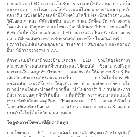
ป้ายแสดงผล LED กลางแจ้งได้รับการออกแบบให้มีความสว่าง สดใส
และสะดุดตา ทำให้มองเห็นได้ชัดเจนแม้ในตอนกลางวันแสกๆ หรือ
กลางคืน หน้าจอดิจิทัลเหล่านี้ใช้เทคโนโลยี LED เพื่อสร้างภาพและ
วิดีโอคุณภาพสูง สีสันเข้มข้น และความคมชัดที่คมชัด สร้างความ
โดดเด่นและดึงดูดความสนใจของผู้คนที่เดินผ่านไปมา การมองเห็น
ที่เพิ่มขึ้นนี้ทำให้ป้ายแสดงผล LED กลางแจ้งเป็นเครื่องมือทางการ
ตลาดที่มีประสิทธิภาพสำหรับธุรกิจที่ต้องการโปรโมตสินค้าหรือ
บริการในพื้นที่เมืองที่พลุกพล่าน ย่านช้อปปิ้ง สนามกีฬา และสถานที่
อื่นๆ ที่มีการจราจรหนาแน่น
ลักษณะแบบไดนามิกของป้ายแสดงผล LED ช่วยให้ธุรกิจต่างๆ
สามารถสร้างคอนเทนต์ที่น่าสนใจและโต้ตอบได้ ซึ่งสามารถดึงดูด
ความสนใจของลูกค้าเป้าหมาย และกระตุ้นให้พวกเขาเรียนรู้เพิ่ม
เติมเกี่ยวกับแบรนด์หรือข้อความนั้นๆ การใช้โมชั่นกราฟิก
แอนิเมชัน และวิดีโอ ช่วยให้ธุรกิจต่างๆ สามารถสื่อสารข้อความได้
อย่างน่าสนใจและน่าจดจำมากขึ้น นำไปสู่การรับรู้แบรนด์และการ
มีส่วนร่วมของลูกค้าที่เพิ่มขึ้น ในพื้นที่ที่มีการจราจรหนาแน่นและมี
การแข่งขันกันอย่างดุเดือด ป้ายแสดงผล LED กลางแจ้งจึงเป็น
โอกาสพิเศษที่ธุรกิจต่างๆ จะสร้างความแตกต่างและสร้างความ
ประทับใจไม่รู้ลืมให้กับกลุ่มเป้าหมาย
โซลูชันการโฆษณาที่คุ้มค่าต้นทุน
ป้ายโฆษณา LED กลางแจ้งเป็นทางเลือกที่คุ้มค่าสำหรับธุรกิจที่