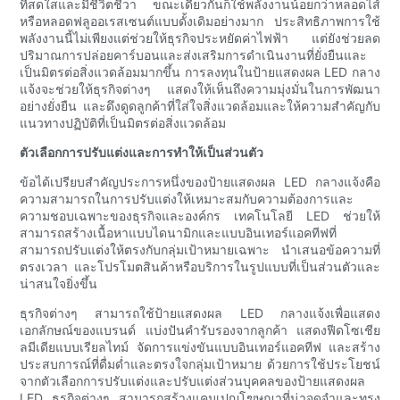
ที่สดใสและมีชีวิตชีวา ขณะเดียวกันก็ใช้พลังงานน้อยกว่าหลอดไส้
หรือหลอดฟลูออเรสเซนต์แบบดั้งเดิมอย่างมาก ประสิทธิภาพการใช้
พลังงานนี้ไม่เพียงแต่ช่วยให้ธุรกิจประหยัดค่าไฟฟ้า แต่ยังช่วยลด
ปริมาณการปล่อยคาร์บอนและส่งเสริมการดำเนินงานที่ยั่งยืนและ
เป็นมิตรต่อสิ่งแวดล้อมมากขึ้น การลงทุนในป้ายแสดงผล LED กลาง
แจ้งจะช่วยให้ธุรกิจต่างๆ แสดงให้เห็นถึงความมุ่งมั่นในการพัฒนา
อย่างยั่งยืน และดึงดูดลูกค้าที่ใส่ใจสิ่งแวดล้อมและให้ความสำคัญกับ
แนวทางปฏิบัติที่เป็นมิตรต่อสิ่งแวดล้อม
ตัวเลือกการปรับแต่งและการทำให้เป็นส่วนตัว
ข้อได้เปรียบสำคัญประการหนึ่งของป้ายแสดงผล LED กลางแจ้งคือ
ความสามารถในการปรับแต่งให้เหมาะสมกับความต้องการและ
ความชอบเฉพาะของธุรกิจและองค์กร เทคโนโลยี LED ช่วยให้
สามารถสร้างเนื้อหาแบบไดนามิกและแบบอินเทอร์แอคทีฟที่
สามารถปรับแต่งให้ตรงกับกลุ่มเป้าหมายเฉพาะ นำเสนอข้อความที่
ตรงเวลา และโปรโมตสินค้าหรือบริการในรูปแบบที่เป็นส่วนตัวและ
น่าสนใจยิ่งขึ้น
ธุรกิจต่างๆ สามารถใช้ป้ายแสดงผล LED กลางแจ้งเพื่อแสดง
เอกลักษณ์ของแบรนด์ แบ่งปันคำรับรองจากลูกค้า แสดงฟีดโซเชีย
ลมีเดียแบบเรียลไทม์ จัดการแข่งขันแบบอินเทอร์แอคทีฟ และสร้าง
ประสบการณ์ที่ดื่มด่ำและตรงใจกลุ่มเป้าหมาย ด้วยการใช้ประโยชน์
จากตัวเลือกการปรับแต่งและปรับแต่งส่วนบุคคลของป้ายแสดงผล
LED ธุรกิจต่างๆ สามารถสร้างแคมเปญโฆษณาที่น่าจดจำและทรง