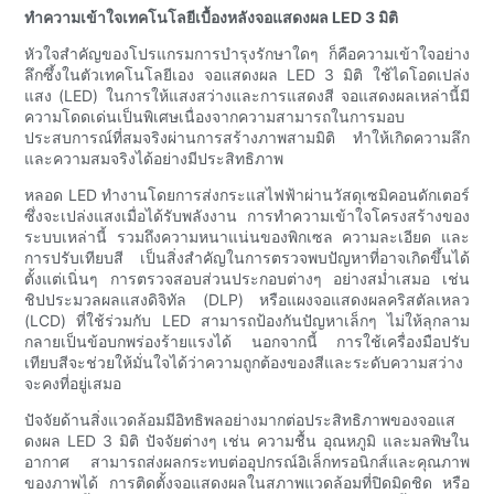
ทำความเข้าใจเทคโนโลยีเบื้องหลังจอแสดงผล LED 3 มิติ
หัวใจสำคัญของโปรแกรมการบำรุงรักษาใดๆ ก็คือความเข้าใจอย่าง
ลึกซึ้งในตัวเทคโนโลยีเอง จอแสดงผล LED 3 มิติ ใช้ไดโอดเปล่ง
แสง (LED) ในการให้แสงสว่างและการแสดงสี จอแสดงผลเหล่านี้มี
ความโดดเด่นเป็นพิเศษเนื่องจากความสามารถในการมอบ
ประสบการณ์ที่สมจริงผ่านการสร้างภาพสามมิติ ทำให้เกิดความลึก
และความสมจริงได้อย่างมีประสิทธิภาพ
หลอด LED ทำงานโดยการส่งกระแสไฟฟ้าผ่านวัสดุเซมิคอนดักเตอร์
ซึ่งจะเปล่งแสงเมื่อได้รับพลังงาน การทำความเข้าใจโครงสร้างของ
ระบบเหล่านี้ รวมถึงความหนาแน่นของพิกเซล ความละเอียด และ
การปรับเทียบสี เป็นสิ่งสำคัญในการตรวจพบปัญหาที่อาจเกิดขึ้นได้
ตั้งแต่เนิ่นๆ การตรวจสอบส่วนประกอบต่างๆ อย่างสม่ำเสมอ เช่น
ชิปประมวลผลแสงดิจิทัล (DLP) หรือแผงจอแสดงผลคริสตัลเหลว
(LCD) ที่ใช้ร่วมกับ LED สามารถป้องกันปัญหาเล็กๆ ไม่ให้ลุกลาม
กลายเป็นข้อบกพร่องร้ายแรงได้ นอกจากนี้ การใช้เครื่องมือปรับ
เทียบสีจะช่วยให้มั่นใจได้ว่าความถูกต้องของสีและระดับความสว่าง
จะคงที่อยู่เสมอ
ปัจจัยด้านสิ่งแวดล้อมมีอิทธิพลอย่างมากต่อประสิทธิภาพของจอแส
ดงผล LED 3 มิติ ปัจจัยต่างๆ เช่น ความชื้น อุณหภูมิ และมลพิษใน
อากาศ สามารถส่งผลกระทบต่ออุปกรณ์อิเล็กทรอนิกส์และคุณภาพ
ของภาพได้ การติดตั้งจอแสดงผลในสภาพแวดล้อมที่ปิดมิดชิด หรือ