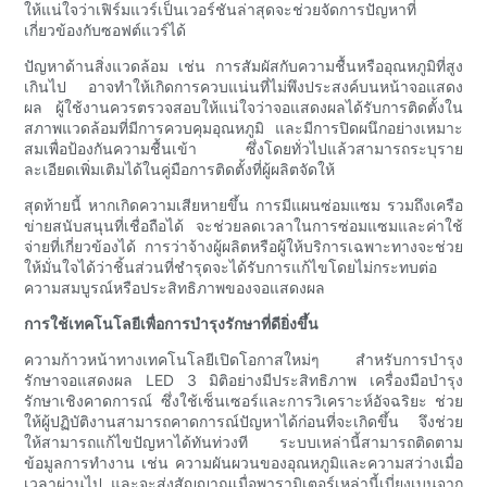
ให้แน่ใจว่าเฟิร์มแวร์เป็นเวอร์ชันล่าสุดจะช่วยจัดการปัญหาที่
เกี่ยวข้องกับซอฟต์แวร์ได้
ปัญหาด้านสิ่งแวดล้อม เช่น การสัมผัสกับความชื้นหรืออุณหภูมิที่สูง
เกินไป อาจทำให้เกิดการควบแน่นที่ไม่พึงประสงค์บนหน้าจอแสดง
ผล ผู้ใช้งานควรตรวจสอบให้แน่ใจว่าจอแสดงผลได้รับการติดตั้งใน
สภาพแวดล้อมที่มีการควบคุมอุณหภูมิ และมีการปิดผนึกอย่างเหมาะ
สมเพื่อป้องกันความชื้นเข้า ซึ่งโดยทั่วไปแล้วสามารถระบุราย
ละเอียดเพิ่มเติมได้ในคู่มือการติดตั้งที่ผู้ผลิตจัดให้
สุดท้ายนี้ หากเกิดความเสียหายขึ้น การมีแผนซ่อมแซม รวมถึงเครือ
ข่ายสนับสนุนที่เชื่อถือได้ จะช่วยลดเวลาในการซ่อมแซมและค่าใช้
จ่ายที่เกี่ยวข้องได้ การว่าจ้างผู้ผลิตหรือผู้ให้บริการเฉพาะทางจะช่วย
ให้มั่นใจได้ว่าชิ้นส่วนที่ชำรุดจะได้รับการแก้ไขโดยไม่กระทบต่อ
ความสมบูรณ์หรือประสิทธิภาพของจอแสดงผล
การใช้เทคโนโลยีเพื่อการบำรุงรักษาที่ดียิ่งขึ้น
ความก้าวหน้าทางเทคโนโลยีเปิดโอกาสใหม่ๆ สำหรับการบำรุง
รักษาจอแสดงผล LED 3 มิติอย่างมีประสิทธิภาพ เครื่องมือบำรุง
รักษาเชิงคาดการณ์ ซึ่งใช้เซ็นเซอร์และการวิเคราะห์อัจฉริยะ ช่วย
ให้ผู้ปฏิบัติงานสามารถคาดการณ์ปัญหาได้ก่อนที่จะเกิดขึ้น จึงช่วย
ให้สามารถแก้ไขปัญหาได้ทันท่วงที ระบบเหล่านี้สามารถติดตาม
ข้อมูลการทำงาน เช่น ความผันผวนของอุณหภูมิและความสว่างเมื่อ
เวลาผ่านไป และจะส่งสัญญาณเมื่อพารามิเตอร์เหล่านี้เบี่ยงเบนจาก