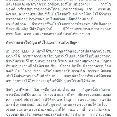
และจอแสดงผลรักษาความถูกต้องของสีในมุมมองต่างๆ การใช้
ซอฟต์แวร์ทดสอบสามารถทำให้กระบวนการต่างๆ เช่น การแมป
พิกเซลและการปรับเทียบสีเป็นไปโดยอัตโนมัติ ทำให้มั่นใจได้ว่าการ
ตรวจสอบการบำรุงรักษาเป็นไปอย่างละเอียดถี่ถ้วนและมี
ประสิทธิภาพ ด้วยการสร้างโปรโตคอลการบำรุงรักษาที่แข็งแกร่ง
ซึ่งรวมถึงแง่มุมที่สำคัญเหล่านี้ ผู้ใช้งานจอแสดงผลสามารถลด
ความถี่และความรุนแรงของความเสียหายได้อย่างมาก
ทำความเข้าใจปัญหาทั่วไปและการแก้ไขปัญหา
แม้แต่จอ LED 3 มิติที่ได้รับการดูแลรักษาอย่างดีที่สุดก็อาจประสบ
ปัญหาได้ การทำความเข้าใจปัญหาทั่วไปและวิธีแก้ไขเป็นสิ่งสำคัญ
สำหรับการแก้ไขปัญหาอย่างรวดเร็วและลดเวลาหยุดทำงาน ปัญหา
ที่พบบ่อยอย่างหนึ่งคือพิกเซลเสีย ซึ่งอาจเกิดขึ้นเนื่องจากความร้อน
สูงเกินไป ไฟกระชาก หรือข้อบกพร่องในการผลิต การระบุพิกเซล
เสียได้อย่างรวดเร็วเป็นสิ่งจำเป็น ซอฟต์แวร์การทำแผนที่พิกเซล
สามารถช่วยได้โดยการระบุพื้นที่ที่มีปัญหาให้เห็นได้ชัดเจน
อีกปัญหาที่พบบ่อยคือภาพที่แสดงไม่สม่ำเสมอ ปัญหานี้มักเกิดจาก
การเชื่อมต่อที่ผิดพลาด โดยเฉพาะอย่างยิ่งหากมีการรวมจอแสดงผล
หลายจอเข้ากับระบบป้ายดิจิทัลขนาดใหญ่ การตรวจสอบสายเคเบิล
และขั้วต่ออย่างสม่ำเสมอเพื่อดูการสึกหรอและตรวจสอบให้แน่ใจว่า
เชื่อมต่อแน่นหนาจะช่วยลดปัญหานี้ได้ นอกจากนี้ ความผิดพลาด
ของซอฟต์แวร์อาจส่งผลต่อประสิทธิภาพการทำงาน การตรวจสอบ