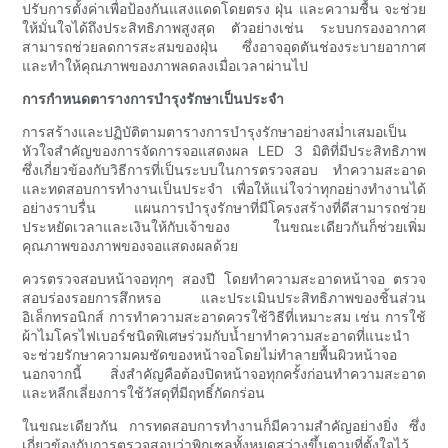
ปรับการตั้งค่าเพื่อป้องกันแสงแดดโดยตรง ฝุ่น และความชื้น จะช่วย
ให้มั่นใจได้ถึงประสิทธิภาพสูงสุด ตัวอย่างเช่น ระบบกรองอากาศ
สามารถช่วยลดการสะสมของฝุ่น ซึ่งอาจอุดตันช่องระบายอากาศ
และทำให้คุณภาพของภาพลดลงเมื่อเวลาผ่านไป
การกำหนดตารางการบำรุงรักษาเป็นประจำ
การสร้างและปฏิบัติตามตารางการบำรุงรักษาอย่างสม่ำเสมอเป็น
หัวใจสำคัญของการจัดการจอแสดงผล LED 3 มิติที่มีประสิทธิภาพ
ซึ่งเกี่ยวข้องกับวิธีการที่เป็นระบบในการตรวจสอบ ทำความสะอาด
และทดสอบการทำงานเป็นประจำ เพื่อให้แน่ใจว่าทุกอย่างทำงานได้
อย่างราบรื่น แผนการบำรุงรักษาที่มีโครงสร้างที่ดีสามารถช่วย
ประหยัดเวลาและเงินให้กับเจ้าของ ในขณะเดียวกันก็ช่วยเพิ่ม
คุณภาพของภาพของจอแสดงผลด้วย
ควรตรวจสอบหน้าจอทุกๆ สองปี โดยทำความสะอาดหน้าจอ ตรวจ
สอบร่องรอยการสึกหรอ และประเมินประสิทธิภาพของชิ้นส่วน
อิเล็กทรอนิกส์ การทำความสะอาดควรใช้วิธีที่เหมาะสม เช่น การใช้
ผ้าไมโครไฟเบอร์ชนิดพิเศษร่วมกับน้ำยาทำความสะอาดที่แนะนำ
จะช่วยรักษาความคมชัดของหน้าจอโดยไม่ทำลายพื้นผิวหน้าจอ
นอกจากนี้ สิ่งสำคัญคือต้องปิดหน้าจอทุกครั้งก่อนทำความสะอาด
และหลีกเลี่ยงการใช้วัสดุที่มีฤทธิ์กัดกร่อน
ในขณะเดียวกัน การทดสอบการทำงานก็มีความสำคัญอย่างยิ่ง ซึ่ง
เกี่ยวข้องกับการตรวจสอบว่าพิกเซลทั้งหมดสว่างขึ้นตามที่ตั้งใจไว้