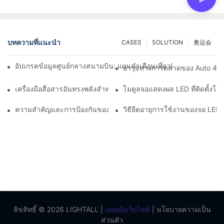
บทความที่แนะนำ
CASES
SOLUTION
奥运会
อัปเกรดข้อมูลศูนย์กลางสนามบิน: แผนคำเตือนเที่ยวบินแบบไดนามิกส
อาวุธทางการตลาดของ Auto 4S S
เครื่องมือสื่อสารอันทรงพลังสำหรับองค์กรที่ปกป้องสิ่งแวดล้อม: คล
โมดูลจอแสดงผล LED ที่ติดตั้งโด
ความสำคัญและการป้องกันของบริการหลังการขายจอแสดงผล LED บน
วิธียืดอายุการใช้งานของจอ LE
ลิขสิทธิ์ © 2026 LIGHTALL |
แผนผังเว็บไซต์
|
นโยบายความเป็น
ส่วนตัว