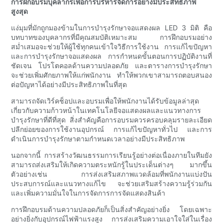
การฝึกอบรมบุคลากรเพื่อการบริหารจัดการอย่างมีประสิทธิภาพ
สูงสุด
แง่มุมที่มักถูกมองข้ามในการบำรุงรักษาจอแสดงผล LED 3 มิติ คือ
บทบาทของบุคลากรที่มีคุณสมบัติเหมาะสม การฝึกอบรมอย่าง
สม่ำเสมอจะช่วยให้ผู้ใช้ทุกคนเข้าใจวิธีการใช้งาน การแก้ไขปัญหา
และการบำรุงรักษาจอแสดงผล การกำหนดขั้นตอนการปฏิบัติงานที่
ชัดเจน โปรโตคอลด้านความปลอดภัย และตารางการบำรุงรักษา
จะช่วยเพิ่มศักยภาพให้แก่พนักงาน ทำให้พวกเขาสามารถตอบสนอง
ต่อปัญหาได้อย่างมีประสิทธิภาพในที่สุด
สามารถจัดเวิร์คช็อปและอบรมเพื่อให้พนักงานได้รับข้อมูลล่าสุด
เกี่ยวกับความก้าวหน้าในเทคโนโลยีจอแสดงผลและแนวทางการ
บำรุงรักษาที่ดีที่สุด สิ่งสำคัญคือการอบรมควรครอบคลุมรายละเอียด
ปลีกย่อยของการใช้งานอุปกรณ์ การแก้ไขปัญหาทั่วไป และการ
ดำเนินการบำรุงรักษาตามกำหนดเวลาอย่างมีประสิทธิภาพ
นอกจากนี้ การสร้างวัฒนธรรมการเรียนรู้อย่างต่อเนื่องภายในทีมยัง
สามารถส่งเสริมให้เกิดความตระหนักรู้ในประเด็นต่างๆ มากขึ้น
ตัวอย่างเช่น การส่งเสริมสภาพแวดล้อมที่พนักงานแบ่งปัน
ประสบการณ์และแนวทางแก้ไข จะช่วยเสริมสร้างความรู้ร่วมกัน
และเพิ่มความมั่นใจในการจัดการการจัดแสดงสินค้า
การฝึกอบรมด้านความปลอดภัยก็เป็นสิ่งสำคัญอย่างยิ่ง โดยเฉพาะ
อย่างยิ่งกับอุปกรณ์ไฟฟ้าแรงสูง การส่งเสริมความเอาใจใส่ในเรื่อง