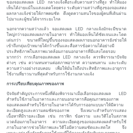
ของจอแสดงผล LED กลางแจ้งคือระดับความสว่างที่สูง ทำให้มอง
เห็นได้ง่ายแม้ในแสงแดดโดยตรง ระดับความสว่างที่สูงของจอแสดง
ผลกลางแจ้งช่วยให้ภาพคมชัด ดึงดูดความสนใจของผู้คนที่เดินผ่าน
ไปมาและผู้ชมได้จากระยะไกล
นอกจากความสว่างแล้ว จอแสดงผล LED กลางแจ้งมักจะมีขนาด
ใหญ่กว่าจอแสดงผลภายในอาคาร ทำให้มองเห็นได้ชัดเจนและโดด
เด่นกว่า ขนาดที่ใหญ่ขึ้นของจอแสดงผลภายนอกอาคารยังช่วยให้
เข้าถึงกลุ่มเป้าหมายได้กว้างขึ้นและสื่อสารข้อความได้อย่างมี
ประสิทธิภาพในสภาพแวดล้อมภายนอกอาคารที่มีแสงโดยรอบ
มากกว่า การเลือกจอแสดงผล LED กลางแจ้ง ควรพิจารณาปัจจัย
ต่างๆ เช่น ความทนทานต่อสภาพอากาศ ความทนทาน และระดับ
ความสว่างอย่างรอบคอบ เพื่อให้มั่นใจถึงประสิทธิภาพและอายุการ
ใช้งานที่ยาวนานที่สุดสำหรับการใช้งานกลางแจ้ง
การเปรียบเทียบคุณภาพของภาพ
ปัจจัยสำคัญประการหนึ่งที่ต้องพิจารณาเมื่อเลือกจอแสดงผล LED
สำหรับใช้ภายในอาคารและภายนอกอาคารคือคุณภาพของภาพ
จอแสดงผลสำหรับใช้ภายในอาคารได้รับการออกแบบมาให้มีความ
ละเอียดสูงและความคมชัดของภาพ จึงเหมาะสำหรับการแสดง
เนื้อหาที่มีรายละเอียด เช่น กราฟิก ข้อความ และวิดีโอในสภาพ
แวดล้อมภายในอาคาร ความละเอียดสูงของจอแสดงผลสำหรับใช้
ภายในอาคารช่วยให้ภาพและวิดีโอมีความคมชัดและสดใส จึง
เหมาะอย่างยิ่งสำหรับการใช้งานที่ให้ความสำคัญกับคุณภาพของ