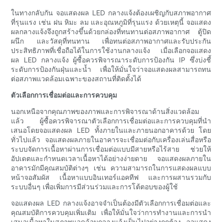
ในทางกลับกัน จอแสดงผล LED กลางแจ้งต้องเผชิญกับสภาพอากาศ
ที่รุนแรง เช่น ฝน หิมะ ลม และอุณหภูมิที่รุนแรง ด้วยเหตุนี้ จอแสดง
ผลกลางแจ้งจึงถูกสร้างขึ้นด้วยกล่องที่ทนทานต่อสภาพอากาศ ตู้ปิด
ผนึก และวัสดุที่ทนทาน เพื่อทนต่อสภาพอากาศและรับประกัน
ประสิทธิภาพที่เชื่อถือได้ในการใช้งานกลางแจ้ง เมื่อเลือกจอแสดง
ผล LED กลางแจ้ง ผู้ซื้อควรพิจารณาระดับการป้องกัน IP ซึ่งบ่งชี้
ระดับการป้องกันฝุ่นและน้ำ เพื่อให้มั่นใจว่าจอแสดงผลสามารถทน
ต่อสภาพแวดล้อมเฉพาะของสถานที่ติดตั้งได้
ตัวเลือกการเชื่อมต่อและการควบคุม
นอกเหนือจากคุณภาพของภาพและการพิจารณาด้านสิ่งแวดล้อม
แล้ว ผู้ซื้อควรพิจารณาตัวเลือกการเชื่อมต่อและการควบคุมที่นำ
เสนอโดยจอแสดงผล LED ทั้งภายในและภายนอกอาคารด้วย โดย
ทั่วไปแล้ว จอแสดงผลภายในอาคารจะเชื่อมต่อกับเครื่องเล่นสื่อหรือ
ระบบจัดการเนื้อหาผ่านการเชื่อมต่อแบบมีสายหรือไร้สาย ช่วยให้
อัปเดตและกำหนดเวลาเนื้อหาได้อย่างง่ายดาย จอแสดงผลภายใน
อาคารมักมีคุณสมบัติต่างๆ เช่น ความสามารถในการแสดงผลแบบ
หน้าจอสัมผัส เนื้อหาแบบอินเทอร์แอคทีฟ และการผสานรวมกับ
ระบบอื่นๆ เพื่อเพิ่มการมีส่วนร่วมและการโต้ตอบของผู้ใช้
จอแสดงผล LED กลางแจ้งอาจจำเป็นต้องมีตัวเลือกการเชื่อมต่อและ
คุณสมบัติการควบคุมเพิ่มเติม เพื่อให้มั่นใจว่าการทำงานและการนำ
เสนอเนื้อหาในสภาพแวดล้อมกลางแจ้งเป็นไปอย่างถูกต้อง จอแสดง