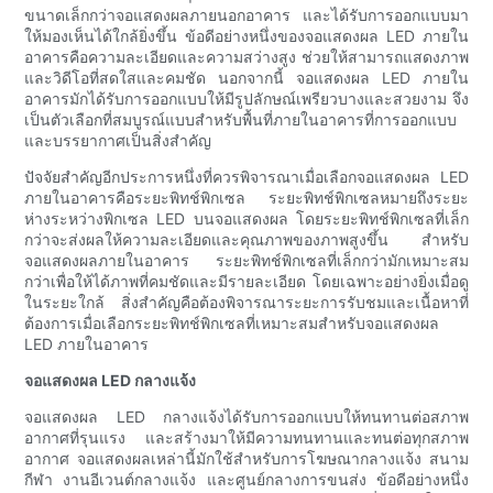
ขนาดเล็กกว่าจอแสดงผลภายนอกอาคาร และได้รับการออกแบบมา
ให้มองเห็นได้ใกล้ยิ่งขึ้น ข้อดีอย่างหนึ่งของจอแสดงผล LED ภายใน
อาคารคือความละเอียดและความสว่างสูง ช่วยให้สามารถแสดงภาพ
และวิดีโอที่สดใสและคมชัด นอกจากนี้ จอแสดงผล LED ภายใน
อาคารมักได้รับการออกแบบให้มีรูปลักษณ์เพรียวบางและสวยงาม จึง
เป็นตัวเลือกที่สมบูรณ์แบบสำหรับพื้นที่ภายในอาคารที่การออกแบบ
และบรรยากาศเป็นสิ่งสำคัญ
ปัจจัยสำคัญอีกประการหนึ่งที่ควรพิจารณาเมื่อเลือกจอแสดงผล LED
ภายในอาคารคือระยะพิทช์พิกเซล ระยะพิทช์พิกเซลหมายถึงระยะ
ห่างระหว่างพิกเซล LED บนจอแสดงผล โดยระยะพิทช์พิกเซลที่เล็ก
กว่าจะส่งผลให้ความละเอียดและคุณภาพของภาพสูงขึ้น สำหรับ
จอแสดงผลภายในอาคาร ระยะพิทช์พิกเซลที่เล็กกว่ามักเหมาะสม
กว่าเพื่อให้ได้ภาพที่คมชัดและมีรายละเอียด โดยเฉพาะอย่างยิ่งเมื่อดู
ในระยะใกล้ สิ่งสำคัญคือต้องพิจารณาระยะการรับชมและเนื้อหาที่
ต้องการเมื่อเลือกระยะพิทช์พิกเซลที่เหมาะสมสำหรับจอแสดงผล
LED ภายในอาคาร
จอแสดงผล LED กลางแจ้ง
จอแสดงผล LED กลางแจ้งได้รับการออกแบบให้ทนทานต่อสภาพ
อากาศที่รุนแรง และสร้างมาให้มีความทนทานและทนต่อทุกสภาพ
อากาศ จอแสดงผลเหล่านี้มักใช้สำหรับการโฆษณากลางแจ้ง สนาม
กีฬา งานอีเวนต์กลางแจ้ง และศูนย์กลางการขนส่ง ข้อดีอย่างหนึ่ง