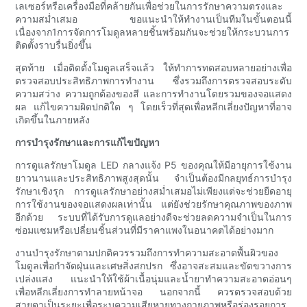
เลเซอร์หรือเครื่องมือที่คล้ายกันเพื่อช่วยในการรักษาความตรงและ
ความสม่ำเสมอ ขอแนะนำให้ทำงานเป็นทีมในขั้นตอนนี้
เนื่องจาก1การจัดการโมดูลหลายชิ้นพร้อมกันจะช่วยให้กระบวนการ
ติดตั้งราบรื่นยิ่งขึ้น
สุดท้าย เมื่อติดตั้งโมดูลเสร็จแล้ว ให้ทำการทดสอบหลายอย่างเพื่อ
ตรวจสอบประสิทธิภาพการทำงาน ซึ่งรวมถึงการตรวจสอบระดับ
ความสว่าง ความถูกต้องของสี และการทำงานโดยรวมของจอแสดง
ผล แก้ไขความผิดปกติใด ๆ โดยเร็วที่สุดเพื่อหลีกเลี่ยงปัญหาที่อาจ
เกิดขึ้นในภายหลัง
การบำรุงรักษาและการแก้ไขปัญหา
การดูแลรักษาโมดูล LED กลางแจ้ง P5 ของคุณให้มีอายุการใช้งาน
ยาวนานและประสิทธิภาพสูงสุดนั้น จำเป็นต้องมีกลยุทธ์การบำรุง
รักษาเชิงรุก การดูแลรักษาอย่างสม่ำเสมอไม่เพียงแต่จะช่วยยืดอายุ
การใช้งานของจอแสดงผลเท่านั้น แต่ยังช่วยรักษาคุณภาพของภาพ
อีกด้วย ระบบที่ได้รับการดูแลอย่างดีจะช่วยลดความจำเป็นในการ
ซ่อมแซมหรือเปลี่ยนชิ้นส่วนที่มีราคาแพงในอนาคตได้อย่างมาก
งานบำรุงรักษาตามปกติควรรวมถึงการทำความสะอาดพื้นผิวของ
โมดูลเพื่อกำจัดฝุ่นและเศษสิ่งสกปรก ซึ่งอาจสะสมและขัดขวางการ
เปล่งแสง แนะนำให้ใช้ผ้าเนื้อนุ่มและน้ำยาทำความสะอาดอ่อนๆ
เพื่อหลีกเลี่ยงการทำลายหน้าจอ นอกจากนี้ ควรตรวจสอบด้วย
สายตาเป็นระยะเพื่อระบุความเสียหายทางกายภาพหรือร่องรอยการ