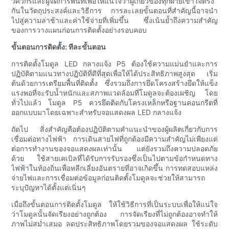
วิศวกรและผู้จัดการพื้นที่เพื่อให้แน่ใจว่าผู้เกี่ยวข้องทุกฝ่ายเข้าใจตรง
กันในวัตถุประสงค์และวิธีการ การละเลยขั้นตอนที่สำคัญนี้อาจนำ
ไปสู่ความล่าช้าและค่าใช้จ่ายที่เพิ่มขึ้น ซึ่งเน้นย้ำถึงความสำคัญ
ของการวางแผนก่อนการติดตั้งอย่างรอบคอบ
ขั้นตอนการติดตั้ง: ทีละขั้นตอน
การติดตั้งโมดูล LED กลางแจ้ง P5 ต้องใช้ความแม่นยำและการ
ปฏิบัติตามแนวทางปฏิบัติที่ดีที่สุดเพื่อให้ได้ประสิทธิภาพสูงสุด เริ่ม
ต้นด้วยการเตรียมพื้นที่ติดตั้ง ซึ่งรวมถึงการยึดโครงสร้างยึดให้แข็ง
แรงพอที่จะรับน้ำหนักและสภาพแวดล้อมที่โมดูลจะต้องเผชิญ โดย
ทั่วไปแล้ว โมดูล P5 ควรยึดติดกับโครงเหล็กหรือฐานคอนกรีตที่
ออกแบบมาโดยเฉพาะสำหรับจอแสดงผล LED กลางแจ้ง
ถัดไป สิ่งสำคัญคือต้องปฏิบัติตามคำแนะนำของผู้ผลิตเกี่ยวกับการ
เชื่อมต่อทางไฟฟ้า การเดินสายไฟที่ถูกต้องมีความสำคัญไม่เพียงแต่
ต่อการทำงานของจอแสดงผลเท่านั้น แต่ยังรวมถึงความปลอดภัย
ด้วย ใช้สายเคเบิลที่ได้รับการรับรองซึ่งเป็นไปตามข้อกำหนดทาง
ไฟฟ้าในท้องถิ่นเพื่อหลีกเลี่ยงอันตรายที่อาจเกิดขึ้น การทดสอบแหล่ง
จ่ายไฟและการเชื่อมต่อข้อมูลก่อนติดตั้งโมดูลจะช่วยให้สามารถ
ระบุปัญหาได้ตั้งแต่เนิ่นๆ
เมื่อถึงขั้นตอนการติดตั้งโมดูล ให้ใช้วิธีการที่เป็นระบบเพื่อให้แน่ใจ
ว่าโมดูลนั้นจัดเรียงอย่างถูกต้อง การจัดเรียงที่ไม่ถูกต้องอาจทำให้
ภาพไม่สม่ำเสมอ ลดประสิทธิภาพโดยรวมของจอแสดงผล ใช้ระดับ