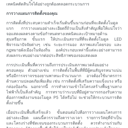
เทคนิคตัดสินใจได้อย่างถูกต้องตลอดกระบวนการ
การวางแผนการติดตั้งของคุณ
การติดตั้งที่ประสบความสำเร็จเริ่มต้นขึ้นนานก่อนที่จะติดตั้งโมดูล
แรก การวางแผนอย่างละเอียดถี่ถ้วนเป็นสิ่งสำคัญเพื่อให้แน่ใจว่า
จอแสดงผลตรงตามข้อกำหนดทางเทคนิคและเป้าหมายด้าน
สุนทรียภาพ ขั้นแรก ให้ประเมินสถานที่ที่จะติดตั้งโมดูล LED
พิจารณาปัจจัยต่างๆ เช่น ระยะการมอง สภาพแสงโดยรอบ และ
กฎหมายผังเมืองในท้องถิ่น องค์ประกอบเหล่านี้แต่ละอย่างสามารถ
ส่งผลกระทบอย่างมากต่อประสิทธิภาพของจอแสดงผล
การประเมินพื้นที่ควรรวมถึงการประเมินสภาพแวดล้อมอย่าง
ครอบคลุม ตัวอย่างเช่น การติดตั้งในพื้นที่ที่มีผู้คนสัญจรหนาแน่น
หรือมีการจราจรของยานพาหนะจำนวนมาก อาจต้องใช้มาตรการ
ด้านความปลอดภัยเพิ่มเติม เช่น การติดตั้งที่เสริมความแข็งแรง หรือ
กล่องป้องกัน นอกจากนี้ การทำความเข้าใจโครงสร้างพื้นฐานทาง
ไฟฟ้าก็เป็นสิ่งสำคัญ การทราบว่าระบบที่มีอยู่สามารถรองรับความ
ต้องการพลังงานของโมดูล P5 ได้หรือไม่ จะช่วยให้กระบวนการติด
ตั้งง่ายขึ้น
เมื่อประเมินพื้นที่เสร็จแล้ว ขั้นตอนต่อไปคือการวางแผนโครงการ
อย่างละเอียด แผนนี้ควรรวมถึงตารางเวลา รายการวัสดุที่จำเป็น
และโครงร่างที่ชัดเจนของกระบวนการติดตั้ง ควรทำงานร่วมกับ