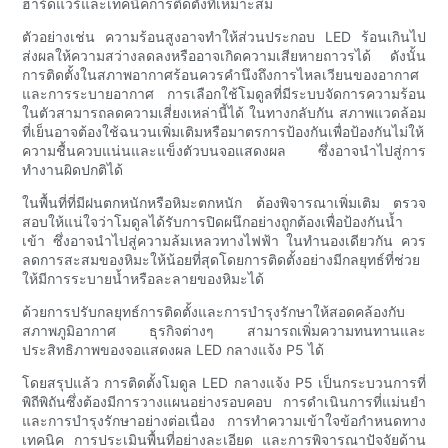
ฮาร์ดแวร์และเทคนิคการติดตั้งที่เหมาะสม
ตัวอย่างเช่น ความร้อนสูงอาจทำให้ส่วนประกอบ LED ร้อนเกินไป
ส่งผลให้ความสว่างลดลงหรืออาจเกิดความเสียหายถาวรได้ ดังนั้น
การติดตั้งในสภาพอากาศร้อนควรคำนึงถึงการไหลเวียนของอากาศ
และการระบายอากาศ การเลือกใช้โมดูลที่มีระบบจัดการความร้อน
ในตัวสามารถลดความเสี่ยงเหล่านี้ได้ ในทางกลับกัน สภาพแวดล้อม
ที่เย็นอาจต้องใช้ฉนวนเพิ่มเติมหรือมาตรการป้องกันเพื่อป้องกันไม่ให้
ความชื้นควบแน่นและแข็งตัวบนจอแสดงผล ซึ่งอาจนำไปสู่การ
ทำงานผิดปกติได้
ในพื้นที่ที่มีฝนตกหนักหรือหิมะตกหนัก ต้องพิจารณาเพิ่มเติม ตรวจ
สอบให้แน่ใจว่าโมดูลได้รับการปิดผนึกอย่างถูกต้องเพื่อป้องกันน้ำ
เข้า ซึ่งอาจนำไปสู่ความล้มเหลวทางไฟฟ้า ในทำนองเดียวกัน ควร
ลดการสะสมของหิมะให้น้อยที่สุดโดยการติดตั้งอย่างมีกลยุทธ์ที่ช่วย
ให้มีการระบายน้ำหรือละลายของหิมะได้
ด้วยการปรับกลยุทธ์การติดตั้งและการบำรุงรักษาให้สอดคล้องกับ
สภาพภูมิอากาศ ธุรกิจต่างๆ สามารถเพิ่มความทนทานและ
ประสิทธิภาพของจอแสดงผล LED กลางแจ้ง P5 ได้
โดยสรุปแล้ว การติดตั้งโมดูล LED กลางแจ้ง P5 เป็นกระบวนการที่
พิถีพิถันซึ่งต้องมีการวางแผนอย่างรอบคอบ การดำเนินการที่แม่นยำ
และการบำรุงรักษาอย่างต่อเนื่อง การทำความเข้าใจข้อกำหนดทาง
เทคนิค การประเมินพื้นที่อย่างละเอียด และการพิจารณาปัจจัยด้าน