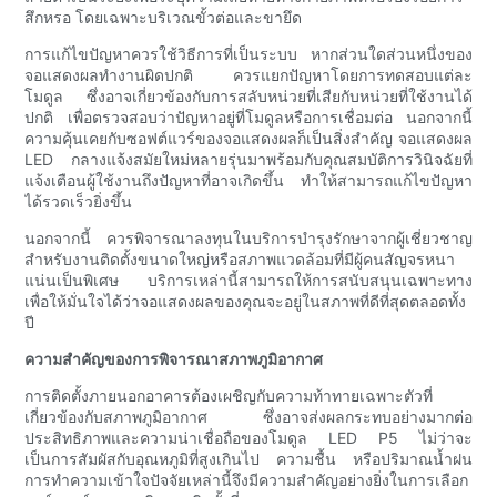
สึกหรอ โดยเฉพาะบริเวณขั้วต่อและขายึด
การแก้ไขปัญหาควรใช้วิธีการที่เป็นระบบ หากส่วนใดส่วนหนึ่งของ
จอแสดงผลทำงานผิดปกติ ควรแยกปัญหาโดยการทดสอบแต่ละ
โมดูล ซึ่งอาจเกี่ยวข้องกับการสลับหน่วยที่เสียกับหน่วยที่ใช้งานได้
ปกติ เพื่อตรวจสอบว่าปัญหาอยู่ที่โมดูลหรือการเชื่อมต่อ นอกจากนี้
ความคุ้นเคยกับซอฟต์แวร์ของจอแสดงผลก็เป็นสิ่งสำคัญ จอแสดงผล
LED กลางแจ้งสมัยใหม่หลายรุ่นมาพร้อมกับคุณสมบัติการวินิจฉัยที่
แจ้งเตือนผู้ใช้งานถึงปัญหาที่อาจเกิดขึ้น ทำให้สามารถแก้ไขปัญหา
ได้รวดเร็วยิ่งขึ้น
นอกจากนี้ ควรพิจารณาลงทุนในบริการบำรุงรักษาจากผู้เชี่ยวชาญ
สำหรับงานติดตั้งขนาดใหญ่หรือสภาพแวดล้อมที่มีผู้คนสัญจรหนา
แน่นเป็นพิเศษ บริการเหล่านี้สามารถให้การสนับสนุนเฉพาะทาง
เพื่อให้มั่นใจได้ว่าจอแสดงผลของคุณจะอยู่ในสภาพที่ดีที่สุดตลอดทั้ง
ปี
ความสำคัญของการพิจารณาสภาพภูมิอากาศ
การติดตั้งภายนอกอาคารต้องเผชิญกับความท้าทายเฉพาะตัวที่
เกี่ยวข้องกับสภาพภูมิอากาศ ซึ่งอาจส่งผลกระทบอย่างมากต่อ
ประสิทธิภาพและความน่าเชื่อถือของโมดูล LED P5 ไม่ว่าจะ
เป็นการสัมผัสกับอุณหภูมิที่สูงเกินไป ความชื้น หรือปริมาณน้ำฝน
การทำความเข้าใจปัจจัยเหล่านี้จึงมีความสำคัญอย่างยิ่งในการเลือก