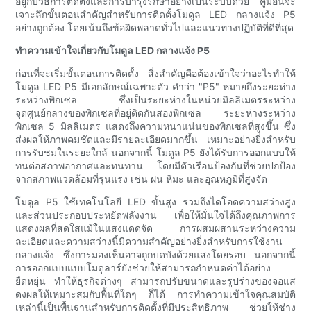
อยู่กับวิธีการติดตั้งและการบำรุงรักษาอย่างเป็นระบบด้วย คู่มือนี้จะ
เจาะลึกขั้นตอนสำคัญสำหรับการติดตั้งโมดูล LED กลางแจ้ง P5
อย่างถูกต้อง โดยเน้นถึงข้อผิดพลาดทั่วไปและแนวทางปฏิบัติที่ดีที่สุด
ทำความเข้าใจเกี่ยวกับโมดูล LED กลางแจ้ง P5
ก่อนที่จะเริ่มขั้นตอนการติดตั้ง สิ่งสำคัญคือต้องเข้าใจว่าอะไรทำให้
โมดูล LED P5 มีเอกลักษณ์เฉพาะตัว คำว่า "P5" หมายถึงระยะห่าง
ระหว่างพิกเซล ซึ่งเป็นระยะห่างในหน่วยมิลลิเมตรระหว่าง
จุดศูนย์กลางของพิกเซลที่อยู่ติดกันสองพิกเซล ระยะห่างระหว่าง
พิกเซล 5 มิลลิเมตร แสดงถึงความหนาแน่นของพิกเซลที่สูงขึ้น ซึ่ง
ส่งผลให้ภาพคมชัดและมีรายละเอียดมากขึ้น เหมาะอย่างยิ่งสำหรับ
การรับชมในระยะใกล้ นอกจากนี้ โมดูล P5 ยังได้รับการออกแบบให้
ทนต่อสภาพอากาศและทนทาน โดยมีตัวเรือนป้องกันที่ช่วยปกป้อง
จากสภาพแวดล้อมที่รุนแรง เช่น ฝน หิมะ และอุณหภูมิที่สูงจัด
โมดูล P5 ใช้เทคโนโลยี LED ขั้นสูง รวมถึงไดโอดความสว่างสูง
และส่วนประกอบประหยัดพลังงาน เพื่อให้มั่นใจได้ถึงคุณภาพการ
แสดงผลที่สดใสแม้ในแสงแดดจัด การผสมผสานระหว่างความ
ละเอียดและความสว่างนี้มีความสำคัญอย่างยิ่งสำหรับการใช้งาน
กลางแจ้ง ซึ่งการมองเห็นอาจถูกบดบังด้วยแสงโดยรอบ นอกจากนี้
การออกแบบแบบโมดูลาร์ยังช่วยให้สามารถกำหนดค่าได้อย่าง
ยืดหยุ่น ทำให้ธุรกิจต่างๆ สามารถปรับขนาดและรูปร่างของจอแส
ดงผลให้เหมาะสมกับพื้นที่ใดๆ ก็ได้ การทำความเข้าใจคุณสมบัติ
เหล่านี้เป็นพื้นฐานสำหรับการติดตั้งที่มีประสิทธิภาพ ช่วยให้ช่าง