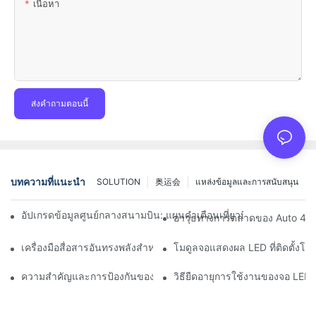
เนื้อหา
ส่งคำถามตอนนี้
บทความที่แนะนำ
SOLUTION
奥运会
แหล่งข้อมูลและการสนับสนุน
อัปเกรดข้อมูลศูนย์กลางสนามบิน: แผนคำเตือนเที่ยวบินแบบไดนามิกส
อาวุธทางการตลาดของ Auto 4S S
เครื่องมือสื่อสารอันทรงพลังสำหรับองค์กรที่ปกป้องสิ่งแวดล้อม: คล
โมดูลจอแสดงผล LED ที่ติดตั้งโด
ความสำคัญและการป้องกันของบริการหลังการขายจอแสดงผล LED บน
วิธียืดอายุการใช้งานของจอ LE