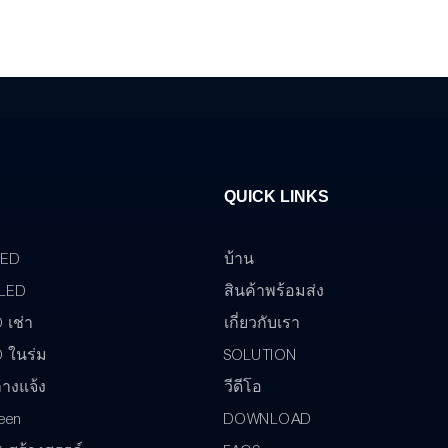
QUICK LINKS
LED
บ้าน
 LED
สินค้าพร้อมส่ง
 เช่า
เกี่ยวกับเรา
 ในร่ม
SOLUTION
างแจ้ง
วีดีโอ
reen
DOWNLOAD