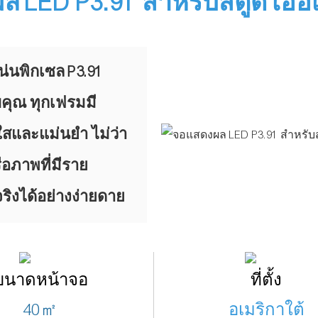
 LED P3.91 สำหรับสตูดิโออเ
่นพิกเซล P3.91
คุณ ทุกเฟรมมี
ใสและแม่นยำ ไม่ว่า
ือภาพที่มีราย
ริงได้อย่างง่ายดาย
ขนาดหน้าจอ
ที่ตั้ง
40㎡
อเมริกาใต้