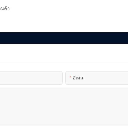
านค้า
อีเมล