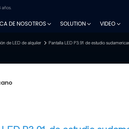
 años.
CA DE NOSOTROS
SOLUTION
VIDEO
ción de LED de alquiler
Pantalla LED P3.91 de estudio sudameric
icano