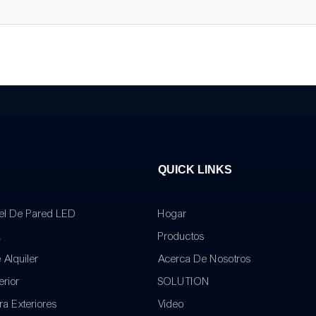
QUICK LINKS
el De Pared LED
Hogar
R
Productos
 Alquiler
Acerca De Nosotros
erior
SOLUTION
ra Exteriores
Video