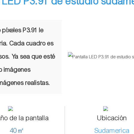
a LED P3.91 de estudio sudam
 píxeles P3.91 le
aria. Cada cuadro es
cisos. Ya sea que esté
 o imágenes
mágenes realistas.
ño de la pantalla
Ubicación
40㎡
Sudamerica