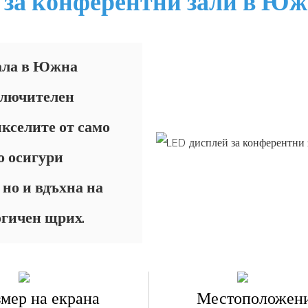
 за конферентни зали в Ю
зала в Южна
ключителен
кселите от само
о осигури
но и вдъхна на
огичен щрих.
змер на екрана
Местоположен