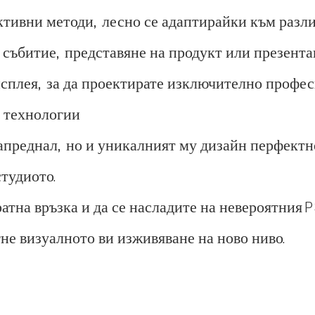
тивни методи, лесно се адаптирайки към разл
 събитие, представяне на продукт или презент
сплея, за да проектирате изключително профе
и технологии
апреднал, но и уникалният му дизайн перфектн
студиото.
братна връзка и да се насладите на невероятни
гне визуалното ви изживяване на ново ниво.