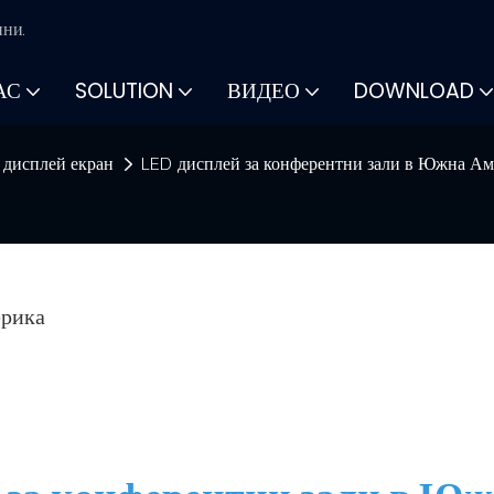
ини.
АС
SOLUTION
ВИДЕО
DOWNLOAD
 дисплей екран
LED дисплей за конферентни зали в Южна А
ерика