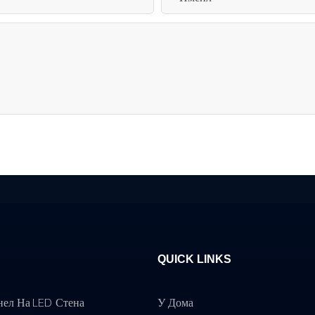
QUICK LINKS
нел На LED Стена
У Дома