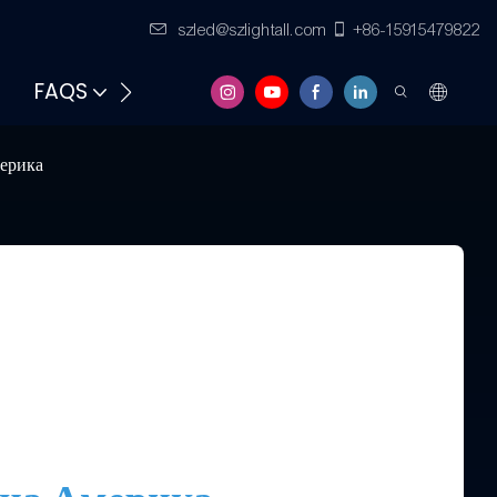
szled@szlightall.com
+86-15915479822
FAQS
РЕСУРСИ И ПОДДРЪЖКА
мерика