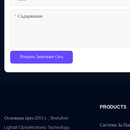
Съдържание
Изпрати Запитване Сега
PRODUCTS
Основана през 2013 г., Shenzhen
Система За Па
Lightall Optoelectronic Technology