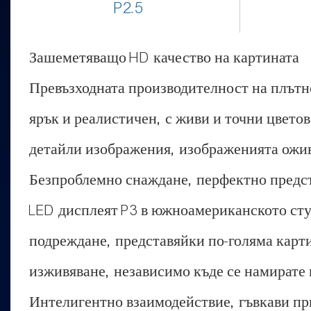
P2.5
Зашеметяващо HD качество на картината
Превъзходната производителност на плътно
ярък и реалистичен, с живи и точни цвето
детайли изображения, изображенията оживя
Безпроблемно снаждане, перфектно предс
LED дисплеят P3 в южноамериканското сту
подреждане, представяйки по-голяма карти
изживяване, независимо къде се намирате в
Интелигентно взаимодействие, гъвкави п