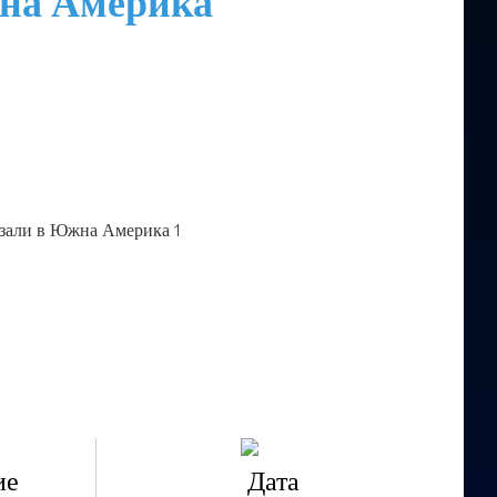
жна Америка
ие
Дата