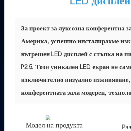
LED дисплей
За проект за луксозна конферентна 
Америка, успешно инсталирахме из
вътрешен LED дисплей с стъпка на пи
P2.5. Този уникален LED екран не сам
изключително визуално изживяване, 
конферентната зала модерен, технол
Модел на продукта
Ра