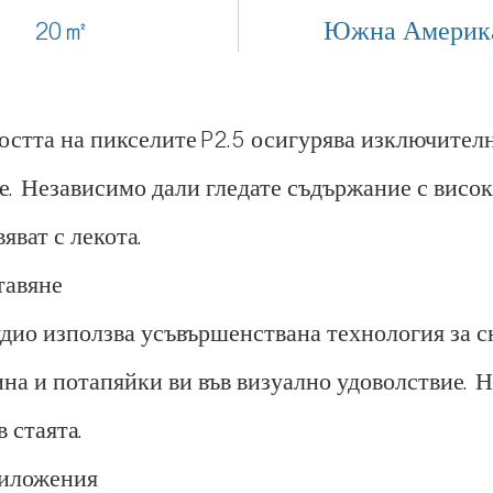
20㎡
Южна Америк
стта на пикселите P2.5 осигурява изключителн
ве. Независимо дали гледате съдържание с висо
ват с лекота.
тавяне
дио използва усъвършенствана технология за с
на и потапяйки ви във визуално удоволствие. 
 стаята.
риложения