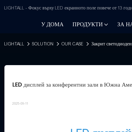
LIGHTALL - Фокус върху LED екранното поле повече от 13 год
У ДОМА
ПРОДУКТИ
ЗА Н
LIGHTALL
SOLUTION
OUR CASE
Закрит светодиоден
LED дисплей за конферентни зали в Южна Ам
2025-09-11