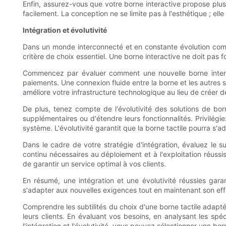
Enfin, assurez-vous que votre borne interactive propose plusieu
facilement. La conception ne se limite pas à l'esthétique ; elle
Intégration et évolutivité
Dans un monde interconnecté et en constante évolution comme 
critère de choix essentiel. Une borne interactive ne doit pas
Commencez par évaluer comment une nouvelle borne interact
paiements. Une connexion fluide entre la borne et les autres s
améliore votre infrastructure technologique au lieu de créer 
De plus, tenez compte de l'évolutivité des solutions de bo
supplémentaires ou d'étendre leurs fonctionnalités. Privilégie
système. L'évolutivité garantit que la borne tactile pourra s'
Dans le cadre de votre stratégie d'intégration, évaluez le s
continu nécessaires au déploiement et à l'exploitation réussi
de garantir un service optimal à vos clients.
En résumé, une intégration et une évolutivité réussies gar
s'adapter aux nouvelles exigences tout en maintenant son effi
Comprendre les subtilités du choix d'une borne tactile adaptée
leurs clients. En évaluant vos besoins, en analysant les spéc
l'intégration et l'évolutivité, vous pouvez sélectionner une 