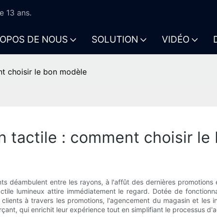
e 13 ans.
ROPOS DE NOUS
SOLUTION
VIDÉO
nt choisir le bon modèle
n tactile : comment choisir l
nts déambulent entre les rayons, à l'affût des dernières promotion
ctile lumineux attire immédiatement le regard. Dotée de fonctionnal
es clients à travers les promotions, l'agencement du magasin et les 
rçant, qui enrichit leur expérience tout en simplifiant le processus d'