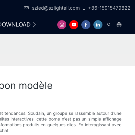
szled@szlightall.com
+86-15915479822
DOWNLOAD
FAQS
RESSOURCES ET SOU
e bon modèle
s et tendances. Soudain, un groupe se rassemble autour d'une
ités interactives, cette borne n'est pas un simple affichage
informations produits en quelques clics. En interagissant avec
achat.