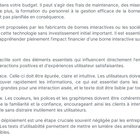
ns votre budget. Il peut s'agir des frais de maintenance, des mises à
e plus, la formation du personnel à la gestion efficace de la borne
st pas planifiée en conséquence.
t proposées par les fabricants de bornes interactives ou les socié
ette technologie sans investissement initial important. Il est essen
'appréhender pleinement l'impact financier d'une borne interactive sur
actile sont des éléments essentiels qui influencent directement l'e
ractions positives et d'expériences utilisateur satisfaisantes.
. Celle-ci doit être épurée, claire et intuitive. Les utilisateurs do
rouver rapidement les informations, ce qui est essentiel dans 
randes pour une interaction aisée, et le texte doit être lisible par to
nte. Les couleurs, les polices et les graphismes doivent être cohéren
 la familiarité et la confiance, encourageant ainsi les clients à int
 sans distraire inutilement les utilisateurs.
le déploiement est une étape cruciale souvent négligée par les entrepr
Les tests d'utilisabilité permettent de mettre en lumière des amélior
bles.