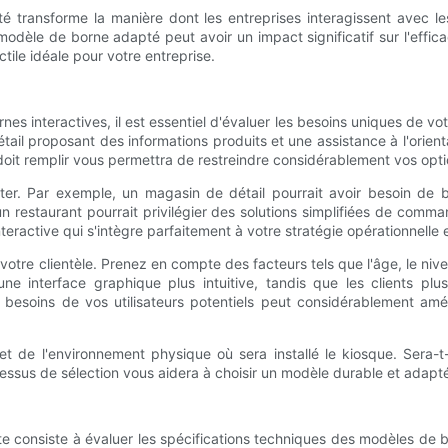
vité transforme la manière dont les entreprises interagissent avec
odèle de borne adapté peut avoir un impact significatif sur l'efficacit
tile idéale pour votre entreprise.
es interactives, il est essentiel d'évaluer les besoins uniques de vot
étail proposant des informations produits et une assistance à l'ori
e doit remplir vous permettra de restreindre considérablement vos opti
iter. Par exemple, un magasin de détail pourrait avoir besoin de b
se, un restaurant pourrait privilégier des solutions simplifiées de 
ractive qui s'intègre parfaitement à votre stratégie opérationnelle et
re clientèle. Prenez en compte des facteurs tels que l'âge, le niveau
 une interface graphique plus intuitive, tandis que les clients p
x besoins de vos utilisateurs potentiels peut considérablement amé
de l'environnement physique où sera installé le kiosque. Sera-t-il p
ssus de sélection vous aidera à choisir un modèle durable et adapté
nte consiste à évaluer les spécifications techniques des modèles de