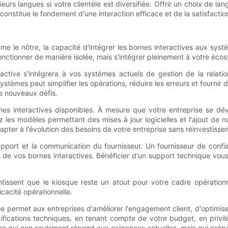
rs langues si votre clientèle est diversifiée. Offrir un choix de langu
 constitue le fondement d'une interaction efficace et de la satisfaction
le nôtre, la capacité d'intégrer les bornes interactives aux systèm
 fonctionner de manière isolée, mais s'intégrer pleinement à votre éc
ive s'intégrera à vos systèmes actuels de gestion de la relatio
ystèmes peut simplifier les opérations, réduire les erreurs et fournir 
de nouveaux défis.
rnes interactives disponibles. À mesure que votre entreprise se d
z les modèles permettant des mises à jour logicielles et l'ajout de no
adapter à l'évolution des besoins de votre entreprise sans réinvestiss
upport et la communication du fournisseur. Un fournisseur de confi
s de vos bornes interactives. Bénéficier d'un support technique vou
antissent que le kiosque reste un atout pour votre cadre opération
cacité opérationnelle.
 permet aux entreprises d'améliorer l'engagement client, d'optimiser l
ifications techniques, en tenant compte de votre budget, en privilég
borne qui non seulement répond aux exigences actuelles, mais qui prép