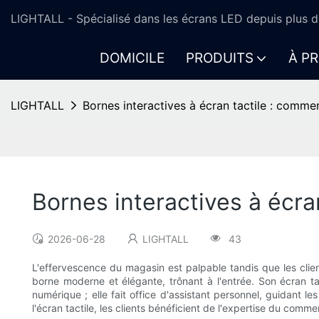
LIGHTALL - Spécialisé dans les écrans LED depuis plus d
DOMICILE
PRODUITS
À P
LIGHTALL
Bornes interactives à écran tactile : comme
Bornes interactives à écra
2026-06-28
LIGHTALL
43
L'effervescence du magasin est palpable tandis que les clie
borne moderne et élégante, trônant à l'entrée. Son écran ta
numérique ; elle fait office d'assistant personnel, guidant l
l'écran tactile, les clients bénéficient de l'expertise du comme