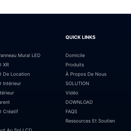
QUICK LINKS
anneau Mural LED
Domicile
D XR
Produits
D De Location
À Propos De Nous
 Intérieur
SOLUTION
érieur
Vidéo
arent
DOWNLOAD
 Créatif
FAQS
Ressources Et Soutien
ut Au Sol LCD