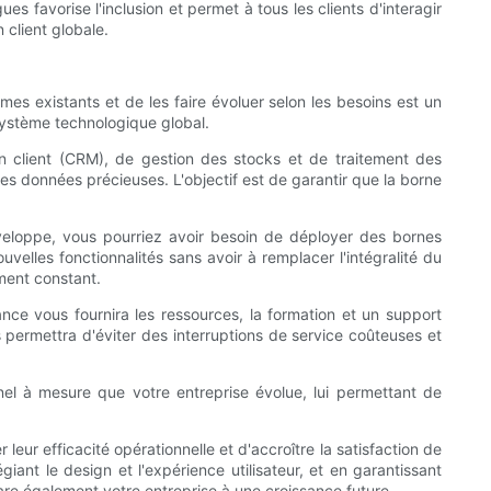
es favorise l'inclusion et permet à tous les clients d'interagir
 client globale.
es existants et de les faire évoluer selon les besoins est un
osystème technologique global.
n client (CRM), de gestion des stocks et de traitement des
des données précieuses. L'objectif est de garantir que la borne
éveloppe, vous pourriez avoir besoin de déployer des bornes
uvelles fonctionnalités sans avoir à remplacer l'intégralité du
ement constant.
ance vous fournira les ressources, la formation et un support
s permettra d'éviter des interruptions de service coûteuses et
nel à mesure que votre entreprise évolue, lui permettant de
eur efficacité opérationnelle et d'accroître la satisfaction de
iant le design et l'expérience utilisateur, et en garantissant
are également votre entreprise à une croissance future.