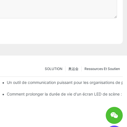
SOLUTION
奥运会
Ressources Et Soutien
 expérience d’essai immersive en réalité augmentée
Un outil de communication puissant pour les organisations de pro
D de scène
Comment prolonger la durée de vie d'un écran LED de scène : Gu