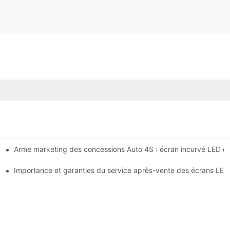
Arme marketing des concessions Auto 4S : écran incurvé LED et
alerte dynamique de vol pour écran LED intérieur haute luminosité
entouse magnétique ?
Importance et garanties du service après-vente des écrans LE