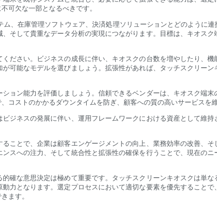
に不可欠な一部となるべきです。
ステム、在庫管理ソフトウェア、決済処理ソリューションとどのように連
減、そして貴重なデータ分析の実現につながります。目標は、キオスク
てください。ビジネスの成長に伴い、キオスクの台数を増やしたり、機
加が可能なモデルを選びましょう。拡張性があれば、タッチスクリーン
ーション能力を評価しましょう。信頼できるベンダーは、キオスク端末
で、コストのかかるダウンタイムを防ぎ、顧客への質の高いサービスを
はビジネスの発展に伴い、運用フレームワークにおける資産として維持
することで、企業は顧客エンゲージメントの向上、業務効率の改善、そ
エンスへの注力、そして統合性と拡張性の確保を行うことで、現在のニ
る的確な意思決定は極めて重要です。タッチスクリーンキオスクは単な
原動力となります。選定プロセスにおいて適切な要素を優先することで
できます。