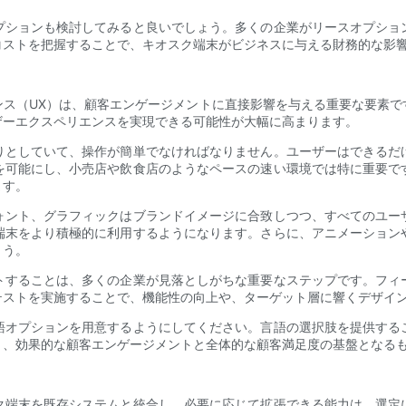
プションも検討してみると良いでしょう。多くの企業がリースオプショ
コストを把握することで、キオスク端末がビジネスに与える財務的な影
ンス（UX）は、顧客エンゲージメントに直接影響を与える重要な要素で
ザーエクスペリエンスを実現できる可能性が大幅に高まります。
りとしていて、操作が簡単でなければなりません。ユーザーはできるだ
を可能にし、小売店や飲食店のようなペースの速い環境では特に重要で
ます。
ォント、グラフィックはブランドイメージに合致しつつ、すべてのユー
端末をより積極的に利用するようになります。さらに、アニメーション
ょう。
トすることは、多くの企業が見落としがちな重要なステップです。フィ
テストを実施することで、機能性の向上や、ターゲット層に響くデザイ
語オプションを用意するようにしてください。言語の選択肢を提供する
く、効果的な顧客エンゲージメントと全体的な顧客満足度の基盤となる
ク端末を既存システムと統合し、必要に応じて拡張できる能力は、選定