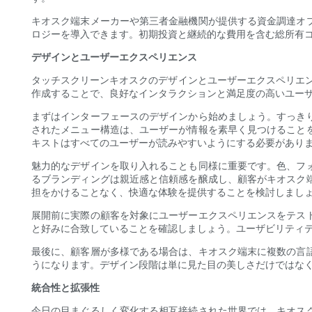
キオスク端末メーカーや第三者金融機関が提供する資金調達オ
ロジーを導入できます。初期投資と継続的な費用を含む総所有
デザインとユーザーエクスペリエンス
タッチスクリーンキオスクのデザインとユーザーエクスペリエ
作成することで、良好なインタラクションと満足度の高いユー
まずはインターフェースのデザインから始めましょう。すっき
されたメニュー構造は、ユーザーが情報を素早く見つけること
キストはすべてのユーザーが読みやすいようにする必要があり
魅力的なデザインを取り入れることも同様に重要です。色、フ
るブランディングは親近感と信頼感を醸成し、顧客がキオスク
担をかけることなく、快適な体験を提供することを検討しまし
展開前に実際の顧客を対象にユーザーエクスペリエンスをテス
と好みに合致していることを確認しましょう。ユーザビリティ
最後に、顧客層が多様である場合は、キオスク端末に複数の言
うになります。デザイン段階は単に見た目の美しさだけではな
統合性と拡張性
今日の目まぐるしく変化する相互接続された世界では、キオス