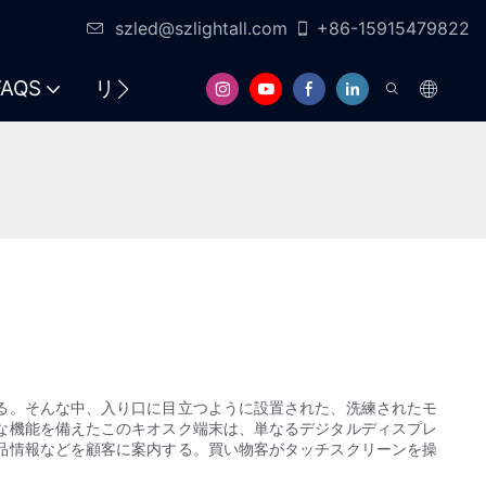
szled@szlightall.com
+86-15915479822
FAQS
リソースとサポート
る。そんな中、入り口に目立つように設置された、洗練されたモ
な機能を備えたこのキオスク端末は、単なるデジタルディスプレ
品情報などを顧客に案内する。買い物客がタッチスクリーンを操