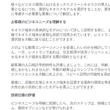
様々なビジネス環境におけるタッチスクリーンキオスクの導入
素となるにつれ、適切なキオスクモデルを選択することが、業
に考慮すべき重要な要素について解説します。
お客様のビジネスニーズを理解する
キオスク端末の具体的なモデルについて詳しく説明する前に、
種でキオスク端末が多様な目的で活用されています。レストラ
選択肢を大幅に絞り込むことができます。
どのような顧客エンゲージメントを促進したいのかを検討して
ん。一方、レストランであれば、注文処理や決済ソリューショ
せるキオスク端末を選択する際の指針となります。
顧客層の人口統計学的特性も評価しましょう。これには、年齢
感じるかもしれませんが、年配の顧客はよりシンプルで分かり
クスペリエンスを大幅に向上させ、リピート訪問の可能性を高
最後に、店舗の立地とキオスク端末を設置する場所の環境を考
久性があり目的に合ったモデルを選ぶことができます。
技術仕様の評価
ビジネスニーズを明確に把握したら、次のステップは、候補と
ム、接続オプションなどが挙げられます。