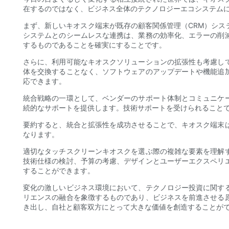
在するのではなく、ビジネス全体のテクノロジーエコシステム
まず、新しいキオスク端末が既存の顧客関係管理（CRM）シ
システムとのシームレスな連携は、業務の効率化、エラーの削
するものであることを確実にすることです。
さらに、利用可能なキオスクソリューションの拡張性も考慮し
体を交換することなく、ソフトウェアのアップデートや機能追
応できます。
統合戦略の一環として、ベンダーのサポート体制とコミュニケ
続的なサポートを提供します。技術サポートを受けられること
要約すると、統合と拡張性を成功させることで、キオスク端末
なります。
適切なタッチスクリーンキオスクを選ぶ際の複雑な要素を理解
技術仕様の検討、予算の考慮、デザインとユーザーエクスペリ
することができます。
変化の激しいビジネス環境において、テクノロジー投資に関す
リエンスの融合を象徴するものであり、ビジネスを前進させる
き出し、自社と顧客双方にとって大きな価値を創造することが