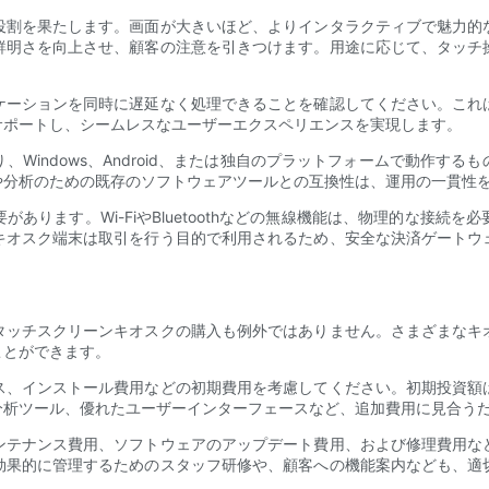
役割を果たします。画面が大きいほど、よりインタラクティブで魅力的
鮮明さを向上させ、顧客の注意を引きつけます。用途に応じて、タッチ
ケーションを同時に遅延なく処理できることを確認してください。これ
サポートし、シームレスなユーザーエクスペリエンスを実現します。
Windows、Android、または独自のプラットフォームで動作す
や分析のための既存のソフトウェアツールとの互換性は、運用の一貫性
あります。Wi-FiやBluetoothなどの無線機能は、物理的な接続
キオスク端末は取引を行う目的で利用されるため、安全な決済ゲートウ
タッチスクリーンキオスクの購入も例外ではありません。さまざまなキ
ことができます。
ス、インストール費用などの初期費用を考慮してください。初期投資額
分析ツール、優れたユーザーインターフェースなど、追加費用に見合う
ンテナンス費用、ソフトウェアのアップデート費用、および修理費用な
効果的に管理するためのスタッフ研修や、顧客への機能案内なども、適