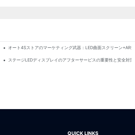
オート4Sストアのマーケティング武器：LED曲面スクリーン+AR
行動力警告システム
性はどの程度ですか?
ステージLEDディスプレイのアフターサービスの重要性と安全対策
QUICK LINKS