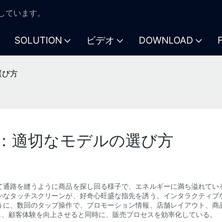
注力しています。
SOLUTION
ビデオ
DOWNLOAD
選び方
：適切なモデルの選び方
て通路を縫うように商品を探し回る様子で、エネルギーに満ち溢れてい
かなタッチスクリーンが、好奇心旺盛な指先を誘う。インタラクティブ
うに、数回のタップ操作で、プロモーション情報、店舗レイアウト、商
し、顧客体験を向上させると同時に、販売プロセスを効率化している。