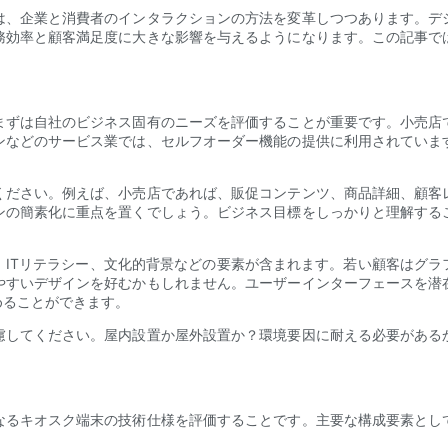
は、企業と消費者のインタラクションの方法を変革しつつあります。デ
務効率と顧客満足度に大きな影響を与えるようになります。この記事で
まずは自社のビジネス固有のニーズを評価することが重要です。小売店
ンなどのサービス業では、セルフオーダー機能の提供に利用されていま
ください。例えば、小売店であれば、販促コンテンツ、商品詳細、顧客
ンの簡素化に重点を置くでしょう。ビジネス目標をしっかりと理解する
、ITリテラシー、文化的背景などの要素が含まれます。若い顧客はグラ
やすいデザインを好むかもしれません。ユーザーインターフェースを潜
めることができます。
慮してください。屋内設置か屋外設置か？環境要因に耐える必要がある
なるキオスク端末の技術仕様を評価することです。主要な構成要素とし