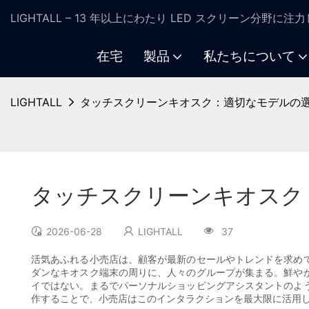
LIGHTALL – 13 年以上にわたり LED スクリーン分野に
在宅
製品
私たちについて
LIGHTALL
タッチスクリーンキオスク：適切なモデルの
タッチスクリーンキオスク
2026-06-28
LIGHTALL
37
活気あふれる小売店は、顧客が最新のセールやトレンドを求め
ダンなキオスク端末の周りに、人々のグループが集まる。鮮や
イではない。まるでパーソナルショッピングアシスタントのよ
作することで、小売店はこのインタラクションを最大限に活用