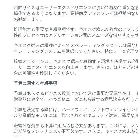
画面サイズはユーザーエクスペリエンスにおいて極めて重要な
操作できるようになります。高解像度ディスプレイは視覚的な
お勧めします。
処理能力も重要な考慮事項です。キオスク端末が複数のアプリ
性能プロセッサはアプリケーション間のスムーズな切り替えを
キオスク端末の機種によってオペレーティングシステムは異なり、
ペレーティングシステムを選択してください。特にデータ管理
接続オプションは、キオスク端末が稼働する環境も考慮する必要が
ーザーエクスペリエンスを向上させます。さらに、ほとんどの
合の可能性も検討してください。
予算に関する考慮事項
予算はあらゆるビジネス投資において常に重要な要素であり、
財務的に健全で、かつ業務ニーズにも合致する意思決定を行う
予算を決定する際には、ハードウェア、ソフトウェアライセン
より高価なモデルには、強化されたセキュリティ対策、高度な
継続的な費用も予算に組み込む必要があります。これには、メ
定期的なメンテナンスが不可欠です。さらに、キオスク端末を
す。