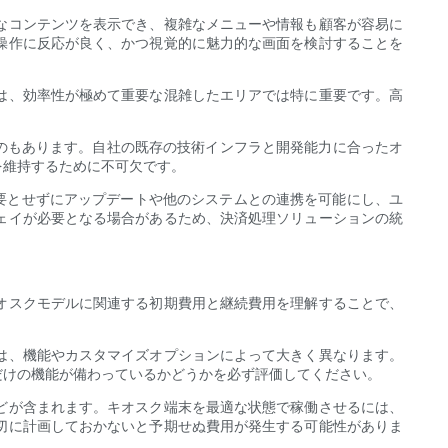
なコンテンツを表示でき、複雑なメニューや情報も顧客が容易に
操作に反応が良く、かつ視覚的に魅力的な画面を検討することを
は、効率性が極めて重要な混雑したエリアでは特に重要です。高
るものもあります。自社の既存の技術インフラと開発能力に合ったオ
を維持するために不可欠です。
を必要とせずにアップデートや他のシステムとの連携を可能にし、ユ
ェイが必要となる場合があるため、決済処理ソリューションの統
オスクモデルに関連する初期費用と継続費用を理解することで、
は、機能やカスタマイズオプションによって大きく異なります。
だけの機能が備わっているかどうかを必ず評価してください。
どが含まれます。キオスク端末を最適な状態で稼働させるには、
切に計画しておかないと予期せぬ費用が発生する可能性がありま