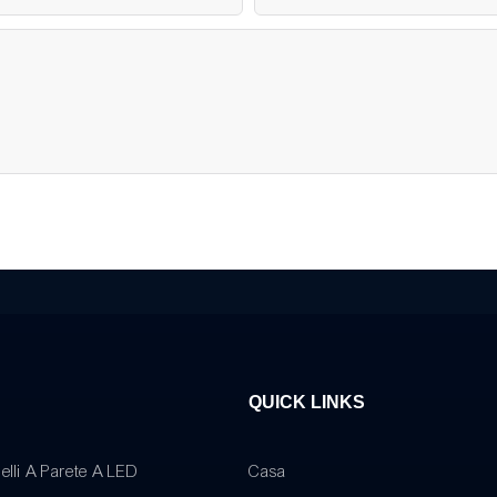
QUICK LINKS
elli A Parete A LED
Casa