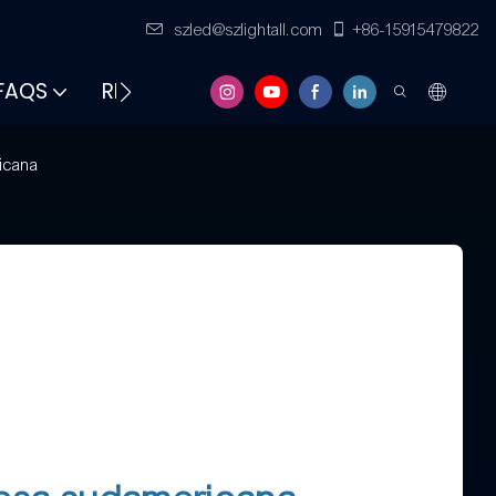
szled@szlightall.com
+86-15915479822
FAQS
RISORSE E SUPPORTO
ricana