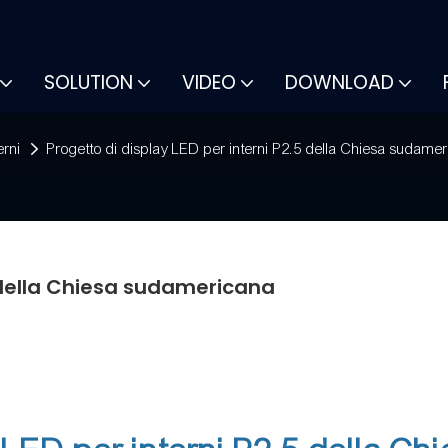
SOLUTION
VIDEO
DOWNLOAD
erni
Progetto di display LED per interni P2.5 della Chiesa sudame
5 della Chiesa sudamericana