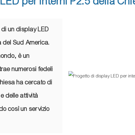
y LED per interni P2.5 della C
 di un display LED
a del Sud America.
 mondo, è un
ttrae numerosi fedeli
 chiesa ha cercato di
e delle attività
do così un servizio