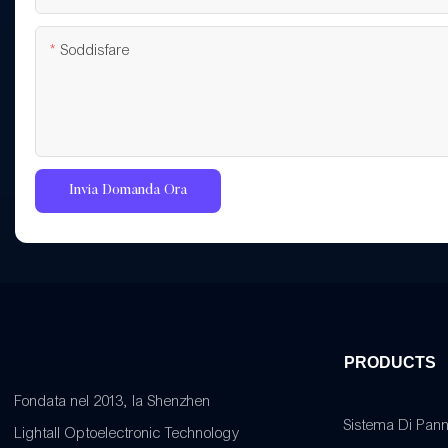
Soddisfare
Invia Domanda Ora
PRODUCTS
Fondata nel 2013, la Shenzhen
Sistema Di Pann
Lightall Optoelectronic Technology