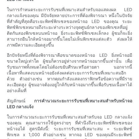
ในการกำหนดระยะการรับชมที่เหมาะสมสำหรับจอแสดงผล LED
กลางแจ้งของคุณ มีปัจจัยหลายประการที่ต้องพิจารณา หนึ่งในปัจจัย
ที่สำคัญที่สุดคือระยะพิทช์พิกเซลของหน้าจอ LED ของคุณ ระยะ
พิทช์พิกเซลหมายถึงระยะห่างระหว่างจุดศูนย์กลางของพิกเซลที่อยู่
ติดกันสองพิกเซลบนหน้าจอ ยิ่งระยะพิทช์พิกเซลเล็กลง ผู้ชมก็จะยิ่ง
สามารถยืนใกล้หน้าจอมากขึ้นโดยไม่เห็นพิกเซลแต่ละตัว ส่งผลให้
ภาพมีความละเอียดสูงขึ้น
อีกปัจจัยหนึ่งที่ต้องพิจารณาคือขนาดของหน้าจอ LED ยิ่งหน้าจอมี
ขนาดใหญ่เท่าใด ผู้ชมก็ควรอยู่ห่างจากหน้าจอมากขึ้นเท่านั้น เพื่อ
รับชมภาพทั้งหมดโดยไม่ต้องขยับศีรษะหรือสายตา นอกจากนี้
เนื้อหาที่แสดงบนหน้าจอยังส่งผลต่อระยะการรับชมที่เหมาะสมอีก
ด้วย ตัวอย่างเช่น หากคุณกำลังแสดงกราฟิกหรือข้อความที่มีราย
ละเอียดสูง ผู้ชมอาจต้องอยู่ใกล้กับหน้าจอมากขึ้นเพื่อรับชมเนื้อหาได้
อย่างเต็มที่
สัญลักษณ์
การคำนวณระยะการรับชมที่เหมาะสมสำหรับหน้าจอ
LED กลางแจ้ง
ในการคำนวณระยะการรับชมที่เหมาะสมสำหรับจอ LED กลางแจ้ง
ของคุณ คุณสามารถใช้สูตรง่ายๆ ที่คำนึงถึงระยะพิทช์พิกเซลของ
หน้าจอได้ สูตรมีดังนี้: ระยะการรับชมที่เหมาะสม = ระยะพิทช์
พิกเซล x 1,000 ตัวอย่างเช่น หากจอ LED ของคุณมีระยะพิทช์