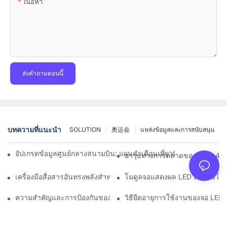
เนื้อหา
ส่งคำถามตอนนี้
บทความที่แนะนำ
SOLUTION
奥运会
แหล่งข้อมูลและการสนับสนุน
อัปเกรดข้อมูลศูนย์กลางสนามบิน: แผนคำเตือนเที่ยวบินแบบไดนามิกส
อาวุธทางการตลาดของ Auto 4S S
เครื่องมือสื่อสารอันทรงพลังสำหรับองค์กรที่ปกป้องสิ่งแวดล้อม: คล
โมดูลจอแสดงผล LED ที่ติดตั้งโด
ความสำคัญและการป้องกันของบริการหลังการขายจอแสดงผล LED บน
วิธียืดอายุการใช้งานของจอ LE