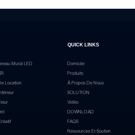
QUICK LINKS
nneau Mural LED
Domicile
XR
Produits
De Location
À Propos De Nous
ntérieur
SOLUTION
ieur
Vidéo
ent
DOWNLOAD
réatif
FAQS
Ressources Et Soutien