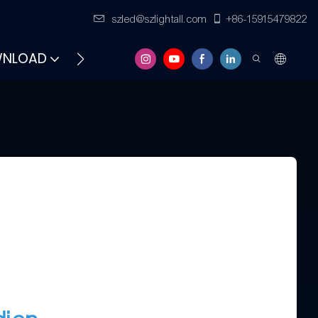
szled@szlightall.com
+86-15915479822
NLOAD
FAQS
RESSOURCES ET SOUTIEN