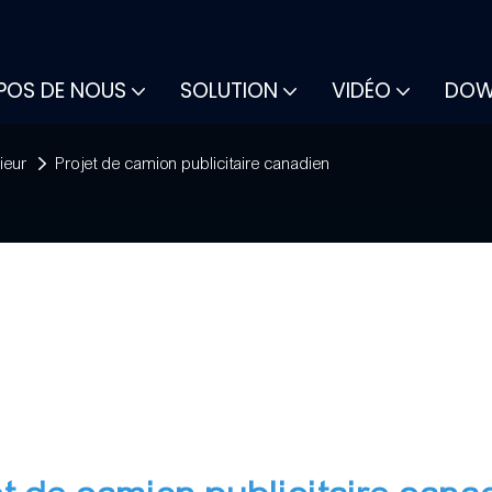
.
POS DE NOUS
SOLUTION
VIDÉO
DOW
ieur
Projet de camion publicitaire canadien