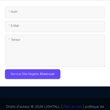
Nom
E-Mail
Teneur
Envoyer Une Enquête Maintenant
Droits d'auteur © 2026 LIGHTALL |
Plan du site
|
politique de