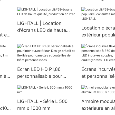
LIGHTALL
haute qualité |
LIGHTALL | Location
Location d'écr
d'écrans LED de haute
nt en
extérieur popula
qualité, production en vrac
consultez main
LIGHTALL
Écran LED HD P1,86
Écrans incurvés
on à
personnalisable pour
et personnalisé
intérieur/extérieur. Design
degrés, panne
créatif et flexible pour
incurvés soupl
 m,
canettes et bouteilles de
d'écrans LED cr
LIGHTALL - Série L 500
Armoire modula
bière personnalisées.
flexibles
x100
mm x 1000 mm
extérieure en a