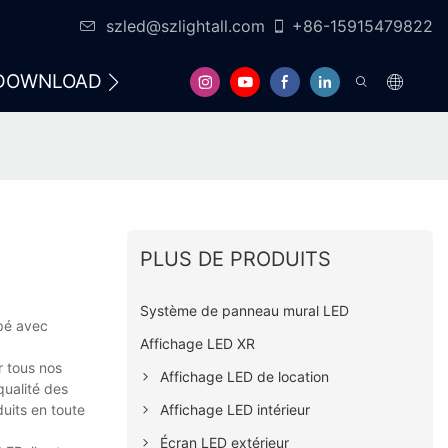
szled@szlightall.com
+86-15915479822
DOWNLOAD
FAQS
RESSOURCES ET SOU
PLUS DE PRODUITS
Système de panneau mural LED
pé avec
Affichage LED XR
r tous nos
Affichage LED de location
qualité des
Affichage LED intérieur
duits en toute
Écran LED extérieur