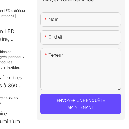
 LIGHTALL
Nom
an LED
E-Mail
ire,
tenant |
Teneur
 flexibles
s à 360
aux LED
es, modules
ENVOYER UNE ENQUÊTE
MAINTENANT
éatifs
ire
luminium