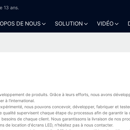
e 13 ans.
ROPOS DE NOUS
SOLUTION
VIDÉO
veloppement de produits. Grâce à leurs efforts, nous avons dévelop
 à l'international.
expérimenté, nous pouvons concevoir, développer, fabriquer et teste
 qualité supervisent chaque étape du processus afin de garantir la 
x besoins de chaque client. Nous garantissons la livraison de nos pro
ons de location d'écrans LED, n'hésitez pas à nous contacter.