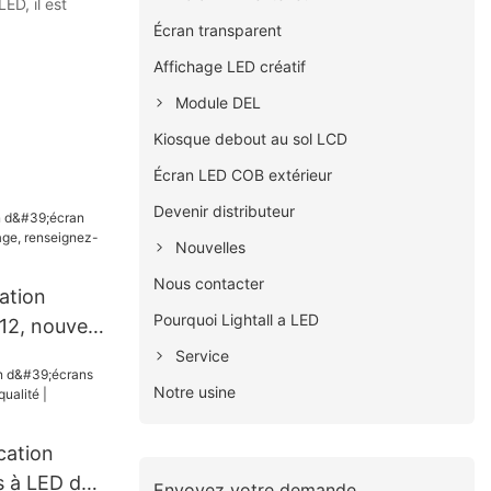
ED, il est
Écran transparent
Affichage LED créatif
Module DEL
Kiosque debout au sol LCD
Écran LED COB extérieur
Devenir distributeur
Nouvelles
Nous contacter
ation
Pourquoi Lightall a LED
12, nouvel
eignez-vous
Service
t
Notre usine
cation
s à LED de
Envoyez votre demande