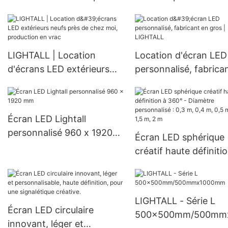
de chez moi, production
vérifiez maintenant
en vrac
Fabricant | LIGHTALL
LIGHTALL | Location
Location d'écran LED
d'écrans LED extérieurs
personnalisé, fabrica
neufs près de chez moi,
gros | LIGHTALL
production en vrac
Écran LED Lightall
personnalisé 960 x 1920
Écran LED sphérique
mm
créatif haute définiti
360° - Diamètre
personnalisé : 0,3 m,
0,4 m, 0,5 m, 1 m, 1,5
LIGHTALL - Série L
2 m
Écran LED circulaire
500x500mm/500mm
innovant, léger et