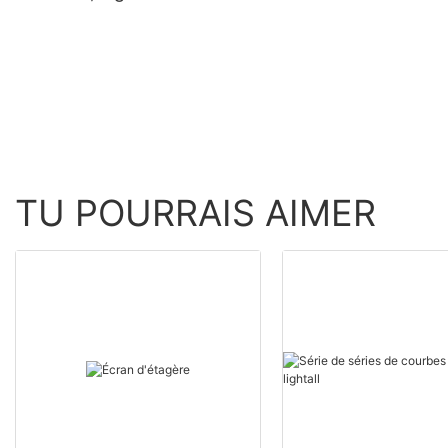
0mm
personnalisable, haute
définition, pour une
signalétique créative.
TU POURRAIS AIMER