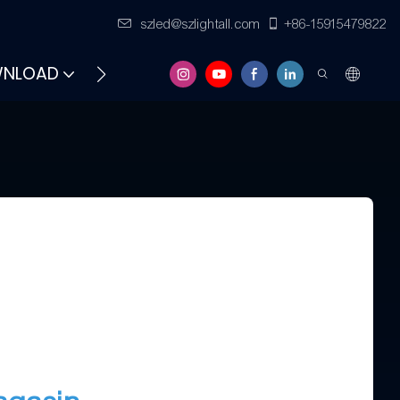
szled@szlightall.com
+86-15915479822
NLOAD
FAQS
RESSOURCES ET SOUTIEN