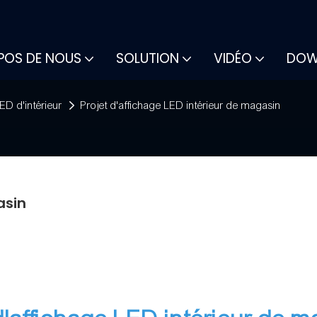
.
POS DE NOUS
SOLUTION
VIDÉO
DOW
ED d'intérieur
Projet d'affichage LED intérieur de magasin
asin