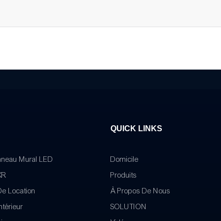
QUICK LINKS
nneau Mural LED
Domicile
XR
Produits
De Location
À Propos De Nous
ntérieur
SOLUTION